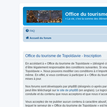
Office du tourism
« La vie, c'est la somme des éléments 
FAQ
Accueil du forum
Office du tourisme de Topoldavie - Inscription
En accédant à « Office du tourisme de Topoldavie » (désigné ci-
d’être légalement responsable des conditions suivantes. Si vous
Topoldavie ». Nous pouvons modifier ces conditions à n’import
même. En effet, si vous continuez à participer à « Office du t
mises à jour.
Nos forums sont développés par phpBB (désignés ci-après par «
peut être téléchargé sur
le site de phpBB
(en anglais). Le logic
conduite et du contenu que nous acceptons et que nous n’acce
Vous acceptez de ne publier aucun contenu à caractère abusif, 
lequel le serveur de « Office du tourisme de Topoldavie » est h