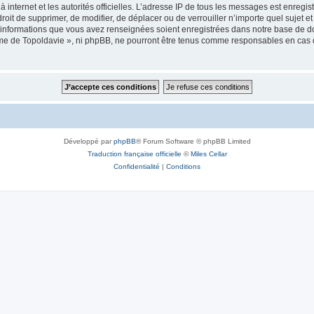
 à internet et les autorités officielles. L’adresse IP de tous les messages est enregi
e droit de supprimer, de modifier, de déplacer ou de verrouiller n’importe quel suje
es informations que vous avez renseignées soient enregistrées dans notre base de 
isme de Topoldavie », ni phpBB, ne pourront être tenus comme responsables en cas 
Développé par
phpBB
® Forum Software © phpBB Limited
Traduction française officielle
©
Miles Cellar
Confidentialité
|
Conditions