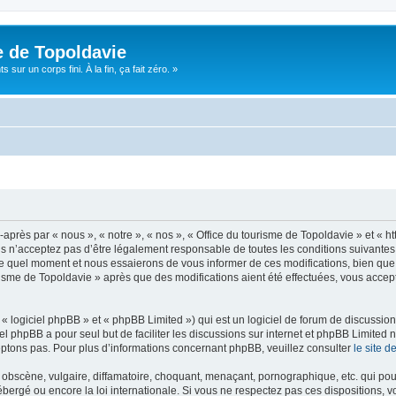
e de Topoldavie
sur un corps fini. À la fin, ça fait zéro. »
après par « nous », « notre », « nos », « Office du tourisme de Topoldavie » et « h
 n’acceptez pas d’être légalement responsable de toutes les conditions suivantes, v
e quel moment et nous essaierons de vous informer de ces modifications, bien que 
ourisme de Topoldavie » après que des modifications aient été effectuées, vous acce
 logiciel phpBB » et « phpBB Limited ») qui est un logiciel de forum de discussio
iel phpBB a pour seul but de faciliter les discussions sur internet et phpBB Limit
ptons pas. Pour plus d’informations concernant phpBB, veuillez consulter
le site 
obscène, vulgaire, diffamatoire, choquant, menaçant, pornographique, etc. qui pourr
ébergé ou encore la loi internationale. Si vous ne respectez pas ces dispositions, 