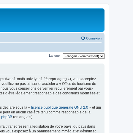
Connexion
Langue :
ttps://web1-math.univ-lyon1.fr/prepa-agreg »), vous acceptez
euillez ne pas utiliser et accéder à « Office du tourisme de
nous vous conseillons de vérifier régulièrement par vous-
ptez d’être légalement responsable des conditions modifiées et
ns déclaré sous la «
licence publique générale GNU 2.0
» et qui
ed ne peut en aucun cas être tenu comme responsable de la
de phpBB
(en anglais).
ait transgresser la législation de votre pays, du pays dans
vous vous exposez à un bannissement immédiat et définitif et