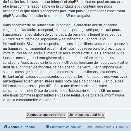
de faciliter les discussions sur internet et phpBB Limited ne peut en aucun cas
être tenu comme responsable de la conduite et du contenu que nous
acceptons et que nous n’acceptons pas. Pour plus d’informations concernant
phpBB, veuillez consulter
le site de phpBB
(en anglais).
Vous acceptez de ne publier aucun contenu à caractère abusif, obscène,
vulgaire, diffamatoire, choquant, menaçant, pornographique, etc. qui pourrait
transgresser la législation de votre pays, du pays dans lequel le serveur de
« Office du tourisme de Topoldavie » est hébergé ou encore la loi
internationale. Si vous ne respectez pas ces dispositions, vous vous exposez à
un bannissement immédiat et définitif et nous nous réservons le droit d’avertir
votre fournisseur d’accès à internet et les autorités officielles. L’adresse IP de
tous les messages est enregistrée afin d’aider au renforcement de ces
conditions. Vous acceptez le fait que « Office du tourisme de Topoldavie » ait le
droit de supprimer, de modifier, de déplacer ou de verrouiller n’importe quel
sujet et message à n’importe quel moment si nous estimons cela nécessaire.
En tant qu’utilisateur, vous acceptez que toutes les informations que vous avez
renseignées soient enregistrées dans notre base de données. Bien que ces
informations ne seront pas diffusées à une tierce partie sans votre
consentement, ni « Office du tourisme de Topoldavie », ni phpBB, ne pourront
être tenus comme responsables en cas de tentative de piratage informatique
visant à compromettre vos données.
Accueil du forum
Supprimer les cookies
Fuseau horaire sur
UTC+02:00