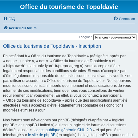
Office du tourisme de Topoldavie
FAQ
Connexion
Accueil du forum
Langue :
Office du tourisme de Topoldavie - Inscription
En accédant à « Office du tourisme de Topoldavie » (désigné ci-après par
« nous », « notre », « nos », « Office du tourisme de Topoldavie » et
« https://web1-math.univ-lyon1.fr/prepa-agreg »), vous acceptez d’être
légalement responsable des conditions suivantes. Si vous n’acceptez pas
d’être légalement responsable de toutes les conditions suivantes, veuillez ne
pas utiliser et accéder à « Office du tourisme de Topoldavie ». Nous pouvons
modifier ces conditions à n’importe quel moment et nous essaierons de vous
informer de ces modifications, bien que nous vous conseillons de vérifier
régulièrement par vous-même. En effet, si vous continuez à participer à
« Office du tourisme de Topoldavie » après que des modifications aient été
effectuées, vous acceptez d’être légalement responsable des conditions
modifiées et mises à jour.
Nos forums sont développés par phpBB (désignés ci-après par « logiciel
phpBB » et « phpBB Limited ») qui est un logiciel de forum de discussions
déclaré sous la «
licence publique générale GNU 2.0
» et qui peut être
téléchargé sur
le site de phpBB
(en anglais). Le logiciel phpBB a pour seul but