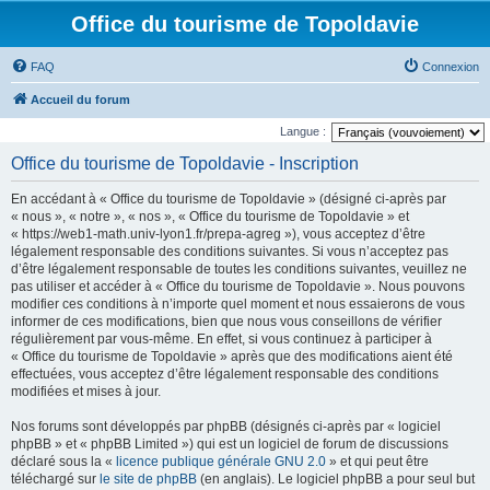
Office du tourisme de Topoldavie
FAQ
Connexion
Accueil du forum
Langue :
Office du tourisme de Topoldavie - Inscription
En accédant à « Office du tourisme de Topoldavie » (désigné ci-après par
« nous », « notre », « nos », « Office du tourisme de Topoldavie » et
« https://web1-math.univ-lyon1.fr/prepa-agreg »), vous acceptez d’être
légalement responsable des conditions suivantes. Si vous n’acceptez pas
d’être légalement responsable de toutes les conditions suivantes, veuillez ne
pas utiliser et accéder à « Office du tourisme de Topoldavie ». Nous pouvons
modifier ces conditions à n’importe quel moment et nous essaierons de vous
informer de ces modifications, bien que nous vous conseillons de vérifier
régulièrement par vous-même. En effet, si vous continuez à participer à
« Office du tourisme de Topoldavie » après que des modifications aient été
effectuées, vous acceptez d’être légalement responsable des conditions
modifiées et mises à jour.
Nos forums sont développés par phpBB (désignés ci-après par « logiciel
phpBB » et « phpBB Limited ») qui est un logiciel de forum de discussions
déclaré sous la «
licence publique générale GNU 2.0
» et qui peut être
téléchargé sur
le site de phpBB
(en anglais). Le logiciel phpBB a pour seul but