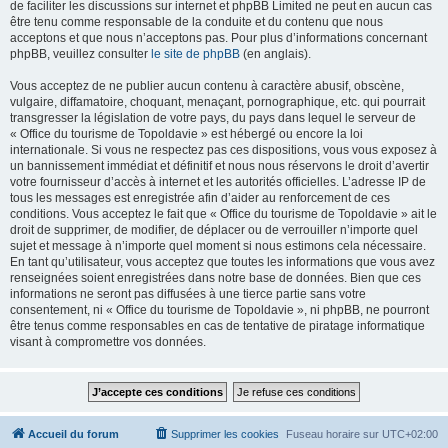
de faciliter les discussions sur internet et phpBB Limited ne peut en aucun cas
être tenu comme responsable de la conduite et du contenu que nous
acceptons et que nous n’acceptons pas. Pour plus d’informations concernant
phpBB, veuillez consulter
le site de phpBB
(en anglais).
Vous acceptez de ne publier aucun contenu à caractère abusif, obscène,
vulgaire, diffamatoire, choquant, menaçant, pornographique, etc. qui pourrait
transgresser la législation de votre pays, du pays dans lequel le serveur de
« Office du tourisme de Topoldavie » est hébergé ou encore la loi
internationale. Si vous ne respectez pas ces dispositions, vous vous exposez à
un bannissement immédiat et définitif et nous nous réservons le droit d’avertir
votre fournisseur d’accès à internet et les autorités officielles. L’adresse IP de
tous les messages est enregistrée afin d’aider au renforcement de ces
conditions. Vous acceptez le fait que « Office du tourisme de Topoldavie » ait le
droit de supprimer, de modifier, de déplacer ou de verrouiller n’importe quel
sujet et message à n’importe quel moment si nous estimons cela nécessaire.
En tant qu’utilisateur, vous acceptez que toutes les informations que vous avez
renseignées soient enregistrées dans notre base de données. Bien que ces
informations ne seront pas diffusées à une tierce partie sans votre
consentement, ni « Office du tourisme de Topoldavie », ni phpBB, ne pourront
être tenus comme responsables en cas de tentative de piratage informatique
visant à compromettre vos données.
Accueil du forum
Supprimer les cookies
Fuseau horaire sur
UTC+02:00