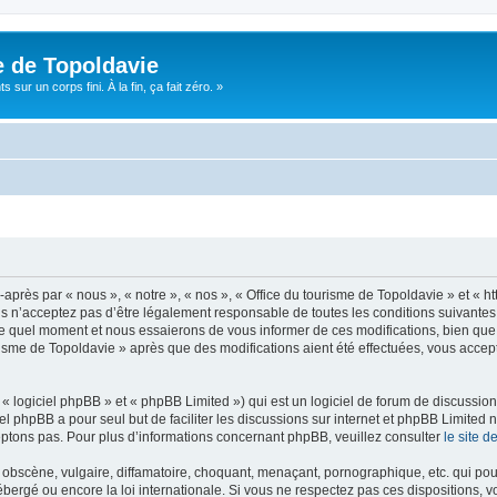
e de Topoldavie
sur un corps fini. À la fin, ça fait zéro. »
après par « nous », « notre », « nos », « Office du tourisme de Topoldavie » et « h
 n’acceptez pas d’être légalement responsable de toutes les conditions suivantes, v
e quel moment et nous essaierons de vous informer de ces modifications, bien que 
ourisme de Topoldavie » après que des modifications aient été effectuées, vous acce
 logiciel phpBB » et « phpBB Limited ») qui est un logiciel de forum de discussio
iel phpBB a pour seul but de faciliter les discussions sur internet et phpBB Limit
ptons pas. Pour plus d’informations concernant phpBB, veuillez consulter
le site 
obscène, vulgaire, diffamatoire, choquant, menaçant, pornographique, etc. qui pourr
ébergé ou encore la loi internationale. Si vous ne respectez pas ces dispositions, 