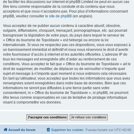
de faciliter les discussions sur internet et phpBB Limited ne peut en aucun cas
être tenu comme responsable de la conduite et du contenu que nous
acceptons et que nous n’acceptons pas. Pour plus d’informations concernant
phpBB, veuillez consulter
le site de phpBB
(en anglais).
Vous acceptez de ne publier aucun contenu à caractère abusif, obscène,
vulgaire, diffamatoire, choquant, menaçant, pornographique, etc. qui pourrait
transgresser la législation de votre pays, du pays dans lequel le serveur de
« Office du tourisme de Topoldavie » est hébergé ou encore la loi
internationale. Si vous ne respectez pas ces dispositions, vous vous exposez à
un bannissement immédiat et définitif et nous nous réservons le droit d’avertir
votre fournisseur d’accès à internet et les autorités officielles. L’adresse IP de
tous les messages est enregistrée afin d’aider au renforcement de ces
conditions. Vous acceptez le fait que « Office du tourisme de Topoldavie » ait le
droit de supprimer, de modifier, de déplacer ou de verrouiller n’importe quel
sujet et message à n’importe quel moment si nous estimons cela nécessaire.
En tant qu’utilisateur, vous acceptez que toutes les informations que vous avez
renseignées soient enregistrées dans notre base de données. Bien que ces
informations ne seront pas diffusées à une tierce partie sans votre
consentement, ni « Office du tourisme de Topoldavie », ni phpBB, ne pourront
être tenus comme responsables en cas de tentative de piratage informatique
visant à compromettre vos données.
Accueil du forum
Supprimer les cookies
Fuseau horaire sur
UTC+02:00