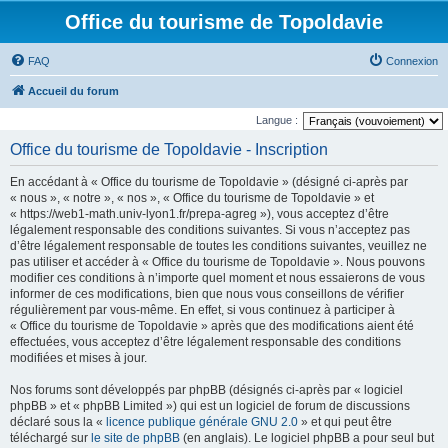
Office du tourisme de Topoldavie
FAQ
Connexion
Accueil du forum
Langue :
Office du tourisme de Topoldavie - Inscription
En accédant à « Office du tourisme de Topoldavie » (désigné ci-après par
« nous », « notre », « nos », « Office du tourisme de Topoldavie » et
« https://web1-math.univ-lyon1.fr/prepa-agreg »), vous acceptez d’être
légalement responsable des conditions suivantes. Si vous n’acceptez pas
d’être légalement responsable de toutes les conditions suivantes, veuillez ne
pas utiliser et accéder à « Office du tourisme de Topoldavie ». Nous pouvons
modifier ces conditions à n’importe quel moment et nous essaierons de vous
informer de ces modifications, bien que nous vous conseillons de vérifier
régulièrement par vous-même. En effet, si vous continuez à participer à
« Office du tourisme de Topoldavie » après que des modifications aient été
effectuées, vous acceptez d’être légalement responsable des conditions
modifiées et mises à jour.
Nos forums sont développés par phpBB (désignés ci-après par « logiciel
phpBB » et « phpBB Limited ») qui est un logiciel de forum de discussions
déclaré sous la «
licence publique générale GNU 2.0
» et qui peut être
téléchargé sur
le site de phpBB
(en anglais). Le logiciel phpBB a pour seul but