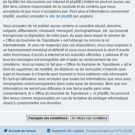
de faciliter les discussions sur internet et phpBB Limited ne peut en aucun cas
être tenu comme responsable de la conduite et du contenu que nous
acceptons et que nous n’acceptons pas. Pour plus d’informations concernant
phpBB, veuillez consulter
le site de phpBB
(en anglais).
Vous acceptez de ne publier aucun contenu à caractère abusif, obscène,
vulgaire, diffamatoire, choquant, menaçant, pornographique, etc. qui pourrait
transgresser la législation de votre pays, du pays dans lequel le serveur de
« Office du tourisme de Topoldavie » est hébergé ou encore la loi
internationale. Si vous ne respectez pas ces dispositions, vous vous exposez à
un bannissement immédiat et définitif et nous nous réservons le droit d’avertir
votre fournisseur d’accès à internet et les autorités officielles. L’adresse IP de
tous les messages est enregistrée afin d’aider au renforcement de ces
conditions. Vous acceptez le fait que « Office du tourisme de Topoldavie » ait le
droit de supprimer, de modifier, de déplacer ou de verrouiller n’importe quel
sujet et message à n’importe quel moment si nous estimons cela nécessaire.
En tant qu’utilisateur, vous acceptez que toutes les informations que vous avez
renseignées soient enregistrées dans notre base de données. Bien que ces
informations ne seront pas diffusées à une tierce partie sans votre
consentement, ni « Office du tourisme de Topoldavie », ni phpBB, ne pourront
être tenus comme responsables en cas de tentative de piratage informatique
visant à compromettre vos données.
Accueil du forum
Supprimer les cookies
Fuseau horaire sur
UTC+02:00