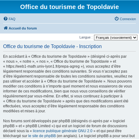
Office du tourisme de Topoldavie
FAQ
Connexion
Accueil du forum
Langue :
Office du tourisme de Topoldavie - Inscription
En accédant à « Office du tourisme de Topoldavie » (désigné ci-après par
« nous », « notre », « nos », « Office du tourisme de Topoldavie » et
« https://web1-math.univ-lyon1.fr/prepa-agreg »), vous acceptez d’être
légalement responsable des conditions suivantes. Si vous n’acceptez pas
d’être légalement responsable de toutes les conditions suivantes, veuillez ne
pas utiliser et accéder à « Office du tourisme de Topoldavie ». Nous pouvons
modifier ces conditions à n’importe quel moment et nous essaierons de vous
informer de ces modifications, bien que nous vous conseillons de vérifier
régulièrement par vous-même. En effet, si vous continuez à participer à
« Office du tourisme de Topoldavie » après que des modifications aient été
effectuées, vous acceptez d’être légalement responsable des conditions
modifiées et mises à jour.
Nos forums sont développés par phpBB (désignés ci-après par « logiciel
phpBB » et « phpBB Limited ») qui est un logiciel de forum de discussions
déclaré sous la «
licence publique générale GNU 2.0
» et qui peut être
téléchargé sur
le site de phpBB
(en anglais). Le logiciel phpBB a pour seul but