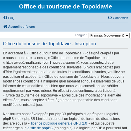
Office du tourisme de Topoldavie
FAQ
Connexion
Accueil du forum
Langue :
Office du tourisme de Topoldavie - Inscription
En accédant à « Office du tourisme de Topoldavie » (désigné ci-après par
« nous », « notre », « nos », « Office du tourisme de Topoldavie » et
« https://web1-math.univ-lyon1.fr/prepa-agreg »), vous acceptez d’être
légalement responsable des conditions suivantes. Si vous n’acceptez pas
d’être légalement responsable de toutes les conditions suivantes, veuillez ne
pas utiliser et accéder à « Office du tourisme de Topoldavie ». Nous pouvons
modifier ces conditions à n’importe quel moment et nous essaierons de vous
informer de ces modifications, bien que nous vous conseillons de vérifier
régulièrement par vous-même. En effet, si vous continuez à participer à
« Office du tourisme de Topoldavie » après que des modifications aient été
effectuées, vous acceptez d’être légalement responsable des conditions
modifiées et mises à jour.
Nos forums sont développés par phpBB (désignés ci-après par « logiciel
phpBB » et « phpBB Limited ») qui est un logiciel de forum de discussions
déclaré sous la «
licence publique générale GNU 2.0
» et qui peut être
téléchargé sur
le site de phpBB
(en anglais). Le logiciel phpBB a pour seul but