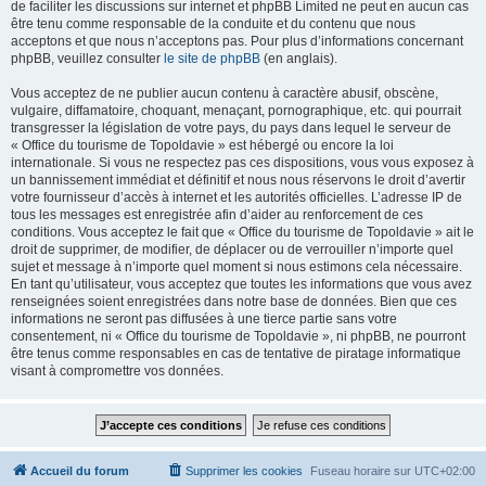
de faciliter les discussions sur internet et phpBB Limited ne peut en aucun cas
être tenu comme responsable de la conduite et du contenu que nous
acceptons et que nous n’acceptons pas. Pour plus d’informations concernant
phpBB, veuillez consulter
le site de phpBB
(en anglais).
Vous acceptez de ne publier aucun contenu à caractère abusif, obscène,
vulgaire, diffamatoire, choquant, menaçant, pornographique, etc. qui pourrait
transgresser la législation de votre pays, du pays dans lequel le serveur de
« Office du tourisme de Topoldavie » est hébergé ou encore la loi
internationale. Si vous ne respectez pas ces dispositions, vous vous exposez à
un bannissement immédiat et définitif et nous nous réservons le droit d’avertir
votre fournisseur d’accès à internet et les autorités officielles. L’adresse IP de
tous les messages est enregistrée afin d’aider au renforcement de ces
conditions. Vous acceptez le fait que « Office du tourisme de Topoldavie » ait le
droit de supprimer, de modifier, de déplacer ou de verrouiller n’importe quel
sujet et message à n’importe quel moment si nous estimons cela nécessaire.
En tant qu’utilisateur, vous acceptez que toutes les informations que vous avez
renseignées soient enregistrées dans notre base de données. Bien que ces
informations ne seront pas diffusées à une tierce partie sans votre
consentement, ni « Office du tourisme de Topoldavie », ni phpBB, ne pourront
être tenus comme responsables en cas de tentative de piratage informatique
visant à compromettre vos données.
Accueil du forum
Supprimer les cookies
Fuseau horaire sur
UTC+02:00