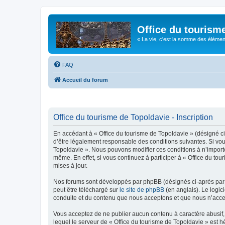
Office du tourism
« La vie, c'est la somme des éléments 
FAQ
Accueil du forum
Office du tourisme de Topoldavie - Inscription
En accédant à « Office du tourisme de Topoldavie » (désigné ci-
d’être légalement responsable des conditions suivantes. Si vous
Topoldavie ». Nous pouvons modifier ces conditions à n’import
même. En effet, si vous continuez à participer à « Office du t
mises à jour.
Nos forums sont développés par phpBB (désignés ci-après par «
peut être téléchargé sur
le site de phpBB
(en anglais). Le logic
conduite et du contenu que nous acceptons et que nous n’acce
Vous acceptez de ne publier aucun contenu à caractère abusif, 
lequel le serveur de « Office du tourisme de Topoldavie » est h