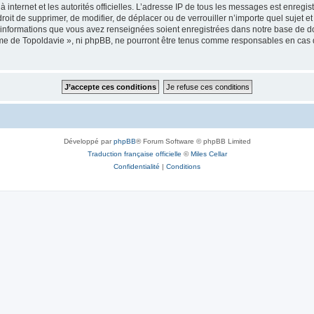
 à internet et les autorités officielles. L’adresse IP de tous les messages est enregi
e droit de supprimer, de modifier, de déplacer ou de verrouiller n’importe quel suje
es informations que vous avez renseignées soient enregistrées dans notre base de 
isme de Topoldavie », ni phpBB, ne pourront être tenus comme responsables en cas 
Développé par
phpBB
® Forum Software © phpBB Limited
Traduction française officielle
©
Miles Cellar
Confidentialité
|
Conditions