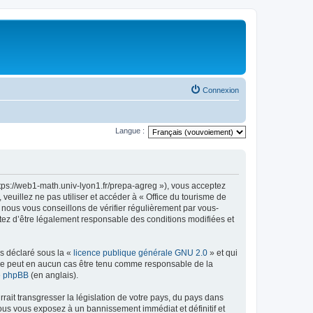
Connexion
Langue :
ttps://web1-math.univ-lyon1.fr/prepa-agreg »), vous acceptez
euillez ne pas utiliser et accéder à « Office du tourisme de
nous vous conseillons de vérifier régulièrement par vous-
ptez d’être légalement responsable des conditions modifiées et
ns déclaré sous la «
licence publique générale GNU 2.0
» et qui
ed ne peut en aucun cas être tenu comme responsable de la
de phpBB
(en anglais).
ait transgresser la législation de votre pays, du pays dans
vous vous exposez à un bannissement immédiat et définitif et