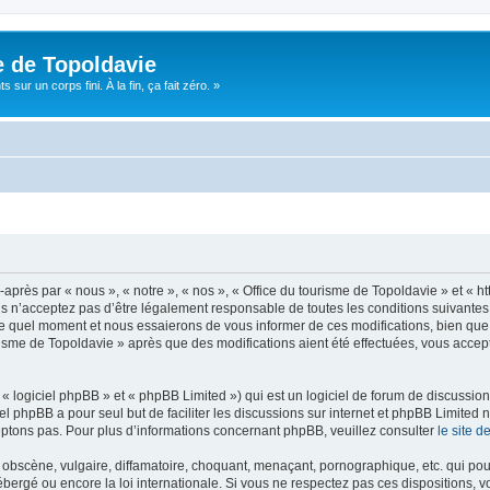
e de Topoldavie
sur un corps fini. À la fin, ça fait zéro. »
après par « nous », « notre », « nos », « Office du tourisme de Topoldavie » et « h
 n’acceptez pas d’être légalement responsable de toutes les conditions suivantes, v
e quel moment et nous essaierons de vous informer de ces modifications, bien que 
ourisme de Topoldavie » après que des modifications aient été effectuées, vous acce
 logiciel phpBB » et « phpBB Limited ») qui est un logiciel de forum de discussio
iel phpBB a pour seul but de faciliter les discussions sur internet et phpBB Limit
ptons pas. Pour plus d’informations concernant phpBB, veuillez consulter
le site 
obscène, vulgaire, diffamatoire, choquant, menaçant, pornographique, etc. qui pourr
ébergé ou encore la loi internationale. Si vous ne respectez pas ces dispositions, 