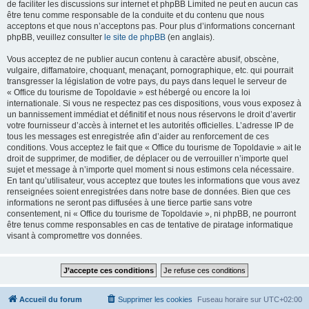
de faciliter les discussions sur internet et phpBB Limited ne peut en aucun cas
être tenu comme responsable de la conduite et du contenu que nous
acceptons et que nous n’acceptons pas. Pour plus d’informations concernant
phpBB, veuillez consulter
le site de phpBB
(en anglais).
Vous acceptez de ne publier aucun contenu à caractère abusif, obscène,
vulgaire, diffamatoire, choquant, menaçant, pornographique, etc. qui pourrait
transgresser la législation de votre pays, du pays dans lequel le serveur de
« Office du tourisme de Topoldavie » est hébergé ou encore la loi
internationale. Si vous ne respectez pas ces dispositions, vous vous exposez à
un bannissement immédiat et définitif et nous nous réservons le droit d’avertir
votre fournisseur d’accès à internet et les autorités officielles. L’adresse IP de
tous les messages est enregistrée afin d’aider au renforcement de ces
conditions. Vous acceptez le fait que « Office du tourisme de Topoldavie » ait le
droit de supprimer, de modifier, de déplacer ou de verrouiller n’importe quel
sujet et message à n’importe quel moment si nous estimons cela nécessaire.
En tant qu’utilisateur, vous acceptez que toutes les informations que vous avez
renseignées soient enregistrées dans notre base de données. Bien que ces
informations ne seront pas diffusées à une tierce partie sans votre
consentement, ni « Office du tourisme de Topoldavie », ni phpBB, ne pourront
être tenus comme responsables en cas de tentative de piratage informatique
visant à compromettre vos données.
Accueil du forum
Supprimer les cookies
Fuseau horaire sur
UTC+02:00