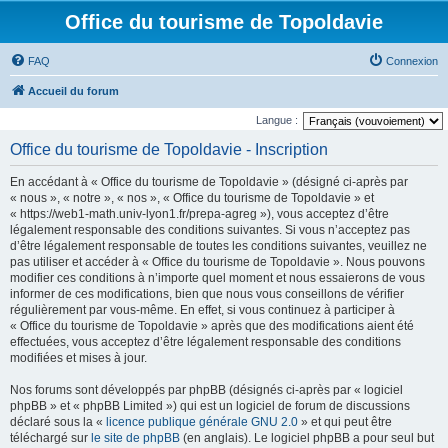
Office du tourisme de Topoldavie
FAQ
Connexion
Accueil du forum
Langue :
Office du tourisme de Topoldavie - Inscription
En accédant à « Office du tourisme de Topoldavie » (désigné ci-après par
« nous », « notre », « nos », « Office du tourisme de Topoldavie » et
« https://web1-math.univ-lyon1.fr/prepa-agreg »), vous acceptez d’être
légalement responsable des conditions suivantes. Si vous n’acceptez pas
d’être légalement responsable de toutes les conditions suivantes, veuillez ne
pas utiliser et accéder à « Office du tourisme de Topoldavie ». Nous pouvons
modifier ces conditions à n’importe quel moment et nous essaierons de vous
informer de ces modifications, bien que nous vous conseillons de vérifier
régulièrement par vous-même. En effet, si vous continuez à participer à
« Office du tourisme de Topoldavie » après que des modifications aient été
effectuées, vous acceptez d’être légalement responsable des conditions
modifiées et mises à jour.
Nos forums sont développés par phpBB (désignés ci-après par « logiciel
phpBB » et « phpBB Limited ») qui est un logiciel de forum de discussions
déclaré sous la «
licence publique générale GNU 2.0
» et qui peut être
téléchargé sur
le site de phpBB
(en anglais). Le logiciel phpBB a pour seul but