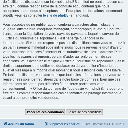
de faciliter les discussions sur internet et phpBB Limited ne peut en aucun cas
être tenu comme responsable de la conduite et du contenu que nous
acceptons et que nous n’acceptons pas. Pour plus d’informations concernant
phpBB, veuillez consulter
le site de phpBB
(en anglais).
Vous acceptez de ne publier aucun contenu à caractère abusif, obscène,
vulgaire, diffamatoire, choquant, menaçant, pornographique, etc. qui pourrait
transgresser la législation de votre pays, du pays dans lequel le serveur de
« Office du tourisme de Topoldavie » est hébergé ou encore la loi
internationale. Si vous ne respectez pas ces dispositions, vous vous exposez à
un bannissement immédiat et définitif et nous nous réservons le droit d’avertir
votre fournisseur d’accès à internet et les autorités officielles. L’adresse IP de
tous les messages est enregistrée afin d’aider au renforcement de ces
conditions. Vous acceptez le fait que « Office du tourisme de Topoldavie » ait le
droit de supprimer, de modifier, de déplacer ou de verrouiller n’importe quel
sujet et message à n’importe quel moment si nous estimons cela nécessaire.
En tant qu’utilisateur, vous acceptez que toutes les informations que vous avez
renseignées soient enregistrées dans notre base de données. Bien que ces
informations ne seront pas diffusées à une tierce partie sans votre
consentement, ni « Office du tourisme de Topoldavie », ni phpBB, ne pourront
être tenus comme responsables en cas de tentative de piratage informatique
visant à compromettre vos données.
Accueil du forum
Supprimer les cookies
Fuseau horaire sur
UTC+02:00