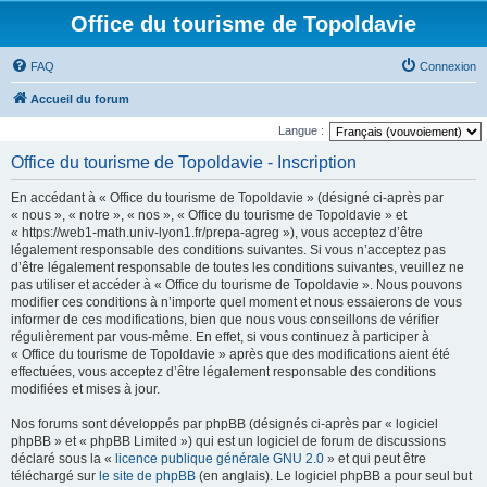
Office du tourisme de Topoldavie
FAQ
Connexion
Accueil du forum
Langue :
Office du tourisme de Topoldavie - Inscription
En accédant à « Office du tourisme de Topoldavie » (désigné ci-après par
« nous », « notre », « nos », « Office du tourisme de Topoldavie » et
« https://web1-math.univ-lyon1.fr/prepa-agreg »), vous acceptez d’être
légalement responsable des conditions suivantes. Si vous n’acceptez pas
d’être légalement responsable de toutes les conditions suivantes, veuillez ne
pas utiliser et accéder à « Office du tourisme de Topoldavie ». Nous pouvons
modifier ces conditions à n’importe quel moment et nous essaierons de vous
informer de ces modifications, bien que nous vous conseillons de vérifier
régulièrement par vous-même. En effet, si vous continuez à participer à
« Office du tourisme de Topoldavie » après que des modifications aient été
effectuées, vous acceptez d’être légalement responsable des conditions
modifiées et mises à jour.
Nos forums sont développés par phpBB (désignés ci-après par « logiciel
phpBB » et « phpBB Limited ») qui est un logiciel de forum de discussions
déclaré sous la «
licence publique générale GNU 2.0
» et qui peut être
téléchargé sur
le site de phpBB
(en anglais). Le logiciel phpBB a pour seul but