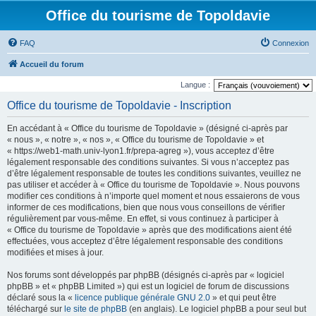
Office du tourisme de Topoldavie
FAQ
Connexion
Accueil du forum
Langue :
Office du tourisme de Topoldavie - Inscription
En accédant à « Office du tourisme de Topoldavie » (désigné ci-après par
« nous », « notre », « nos », « Office du tourisme de Topoldavie » et
« https://web1-math.univ-lyon1.fr/prepa-agreg »), vous acceptez d’être
légalement responsable des conditions suivantes. Si vous n’acceptez pas
d’être légalement responsable de toutes les conditions suivantes, veuillez ne
pas utiliser et accéder à « Office du tourisme de Topoldavie ». Nous pouvons
modifier ces conditions à n’importe quel moment et nous essaierons de vous
informer de ces modifications, bien que nous vous conseillons de vérifier
régulièrement par vous-même. En effet, si vous continuez à participer à
« Office du tourisme de Topoldavie » après que des modifications aient été
effectuées, vous acceptez d’être légalement responsable des conditions
modifiées et mises à jour.
Nos forums sont développés par phpBB (désignés ci-après par « logiciel
phpBB » et « phpBB Limited ») qui est un logiciel de forum de discussions
déclaré sous la «
licence publique générale GNU 2.0
» et qui peut être
téléchargé sur
le site de phpBB
(en anglais). Le logiciel phpBB a pour seul but