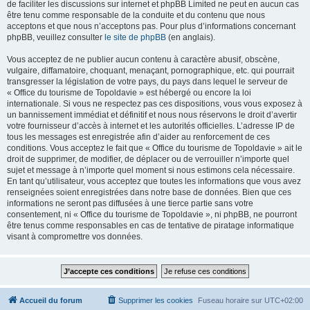
de faciliter les discussions sur internet et phpBB Limited ne peut en aucun cas
être tenu comme responsable de la conduite et du contenu que nous
acceptons et que nous n’acceptons pas. Pour plus d’informations concernant
phpBB, veuillez consulter
le site de phpBB
(en anglais).
Vous acceptez de ne publier aucun contenu à caractère abusif, obscène,
vulgaire, diffamatoire, choquant, menaçant, pornographique, etc. qui pourrait
transgresser la législation de votre pays, du pays dans lequel le serveur de
« Office du tourisme de Topoldavie » est hébergé ou encore la loi
internationale. Si vous ne respectez pas ces dispositions, vous vous exposez à
un bannissement immédiat et définitif et nous nous réservons le droit d’avertir
votre fournisseur d’accès à internet et les autorités officielles. L’adresse IP de
tous les messages est enregistrée afin d’aider au renforcement de ces
conditions. Vous acceptez le fait que « Office du tourisme de Topoldavie » ait le
droit de supprimer, de modifier, de déplacer ou de verrouiller n’importe quel
sujet et message à n’importe quel moment si nous estimons cela nécessaire.
En tant qu’utilisateur, vous acceptez que toutes les informations que vous avez
renseignées soient enregistrées dans notre base de données. Bien que ces
informations ne seront pas diffusées à une tierce partie sans votre
consentement, ni « Office du tourisme de Topoldavie », ni phpBB, ne pourront
être tenus comme responsables en cas de tentative de piratage informatique
visant à compromettre vos données.
Accueil du forum
Supprimer les cookies
Fuseau horaire sur
UTC+02:00