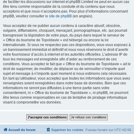
de faciliter les discussions sur internet et phpBB Limited ne peut en aucun cas
être tenu comme responsable de la conduite et du contenu que nous
acceptons et que nous n’acceptons pas. Pour plus d’informations concernant
phpBB, veuillez consulter
le site de phpBB
(en anglais).
Vous acceptez de ne publier aucun contenu à caractère abusif, obscène,
vulgaire, diffamatoire, choquant, menaçant, pornographique, etc. qui pourrait
transgresser la législation de votre pays, du pays dans lequel le serveur de
« Office du tourisme de Topoldavie » est hébergé ou encore la loi
internationale. Si vous ne respectez pas ces dispositions, vous vous exposez à
un bannissement immédiat et définitif et nous nous réservons le droit d’avertir
votre fournisseur d’accès à internet et les autorités officielles. L’adresse IP de
tous les messages est enregistrée afin d’aider au renforcement de ces
conditions. Vous acceptez le fait que « Office du tourisme de Topoldavie » ait le
droit de supprimer, de modifier, de déplacer ou de verrouiller n’importe quel
sujet et message à n’importe quel moment si nous estimons cela nécessaire.
En tant qu’utilisateur, vous acceptez que toutes les informations que vous avez
renseignées soient enregistrées dans notre base de données. Bien que ces
informations ne seront pas diffusées à une tierce partie sans votre
consentement, ni « Office du tourisme de Topoldavie », ni phpBB, ne pourront
être tenus comme responsables en cas de tentative de piratage informatique
visant à compromettre vos données.
Accueil du forum
Supprimer les cookies
Fuseau horaire sur
UTC+02:00