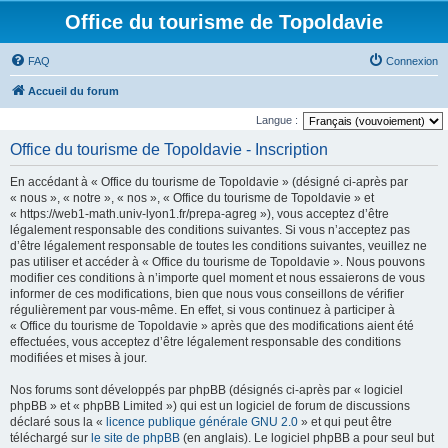
Office du tourisme de Topoldavie
FAQ
Connexion
Accueil du forum
Langue :
Office du tourisme de Topoldavie - Inscription
En accédant à « Office du tourisme de Topoldavie » (désigné ci-après par
« nous », « notre », « nos », « Office du tourisme de Topoldavie » et
« https://web1-math.univ-lyon1.fr/prepa-agreg »), vous acceptez d’être
légalement responsable des conditions suivantes. Si vous n’acceptez pas
d’être légalement responsable de toutes les conditions suivantes, veuillez ne
pas utiliser et accéder à « Office du tourisme de Topoldavie ». Nous pouvons
modifier ces conditions à n’importe quel moment et nous essaierons de vous
informer de ces modifications, bien que nous vous conseillons de vérifier
régulièrement par vous-même. En effet, si vous continuez à participer à
« Office du tourisme de Topoldavie » après que des modifications aient été
effectuées, vous acceptez d’être légalement responsable des conditions
modifiées et mises à jour.
Nos forums sont développés par phpBB (désignés ci-après par « logiciel
phpBB » et « phpBB Limited ») qui est un logiciel de forum de discussions
déclaré sous la «
licence publique générale GNU 2.0
» et qui peut être
téléchargé sur
le site de phpBB
(en anglais). Le logiciel phpBB a pour seul but