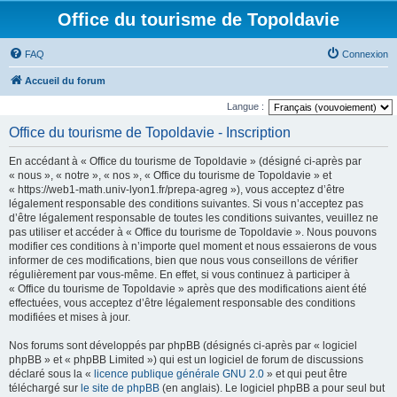
Office du tourisme de Topoldavie
FAQ
Connexion
Accueil du forum
Langue :
Office du tourisme de Topoldavie - Inscription
En accédant à « Office du tourisme de Topoldavie » (désigné ci-après par
« nous », « notre », « nos », « Office du tourisme de Topoldavie » et
« https://web1-math.univ-lyon1.fr/prepa-agreg »), vous acceptez d’être
légalement responsable des conditions suivantes. Si vous n’acceptez pas
d’être légalement responsable de toutes les conditions suivantes, veuillez ne
pas utiliser et accéder à « Office du tourisme de Topoldavie ». Nous pouvons
modifier ces conditions à n’importe quel moment et nous essaierons de vous
informer de ces modifications, bien que nous vous conseillons de vérifier
régulièrement par vous-même. En effet, si vous continuez à participer à
« Office du tourisme de Topoldavie » après que des modifications aient été
effectuées, vous acceptez d’être légalement responsable des conditions
modifiées et mises à jour.
Nos forums sont développés par phpBB (désignés ci-après par « logiciel
phpBB » et « phpBB Limited ») qui est un logiciel de forum de discussions
déclaré sous la «
licence publique générale GNU 2.0
» et qui peut être
téléchargé sur
le site de phpBB
(en anglais). Le logiciel phpBB a pour seul but