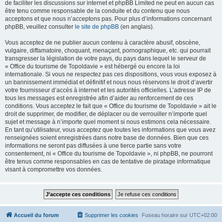
de faciliter les discussions sur internet et phpBB Limited ne peut en aucun cas
être tenu comme responsable de la conduite et du contenu que nous
acceptons et que nous n’acceptons pas. Pour plus d’informations concernant
phpBB, veuillez consulter
le site de phpBB
(en anglais).
Vous acceptez de ne publier aucun contenu à caractère abusif, obscène,
vulgaire, diffamatoire, choquant, menaçant, pornographique, etc. qui pourrait
transgresser la législation de votre pays, du pays dans lequel le serveur de
« Office du tourisme de Topoldavie » est hébergé ou encore la loi
internationale. Si vous ne respectez pas ces dispositions, vous vous exposez à
un bannissement immédiat et définitif et nous nous réservons le droit d’avertir
votre fournisseur d’accès à internet et les autorités officielles. L’adresse IP de
tous les messages est enregistrée afin d’aider au renforcement de ces
conditions. Vous acceptez le fait que « Office du tourisme de Topoldavie » ait le
droit de supprimer, de modifier, de déplacer ou de verrouiller n’importe quel
sujet et message à n’importe quel moment si nous estimons cela nécessaire.
En tant qu’utilisateur, vous acceptez que toutes les informations que vous avez
renseignées soient enregistrées dans notre base de données. Bien que ces
informations ne seront pas diffusées à une tierce partie sans votre
consentement, ni « Office du tourisme de Topoldavie », ni phpBB, ne pourront
être tenus comme responsables en cas de tentative de piratage informatique
visant à compromettre vos données.
Accueil du forum
Supprimer les cookies
Fuseau horaire sur
UTC+02:00