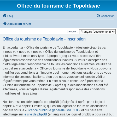
Office du tourisme de Topoldavie
FAQ
Connexion
Accueil du forum
Langue :
Office du tourisme de Topoldavie - Inscription
En accédant à « Office du tourisme de Topoldavie » (désigné ci-après par
« nous », « notre », « nos », « Office du tourisme de Topoldavie » et
« https://web1-math.univ-lyon1.fr/prepa-agreg »), vous acceptez d’être
légalement responsable des conditions suivantes. Si vous n’acceptez pas
d’être légalement responsable de toutes les conditions suivantes, veuillez ne
pas utiliser et accéder à « Office du tourisme de Topoldavie ». Nous pouvons
modifier ces conditions à n’importe quel moment et nous essaierons de vous
informer de ces modifications, bien que nous vous conseillons de vérifier
régulièrement par vous-même. En effet, si vous continuez à participer à
« Office du tourisme de Topoldavie » après que des modifications aient été
effectuées, vous acceptez d’être légalement responsable des conditions
modifiées et mises à jour.
Nos forums sont développés par phpBB (désignés ci-après par « logiciel
phpBB » et « phpBB Limited ») qui est un logiciel de forum de discussions
déclaré sous la «
licence publique générale GNU 2.0
» et qui peut être
téléchargé sur
le site de phpBB
(en anglais). Le logiciel phpBB a pour seul but