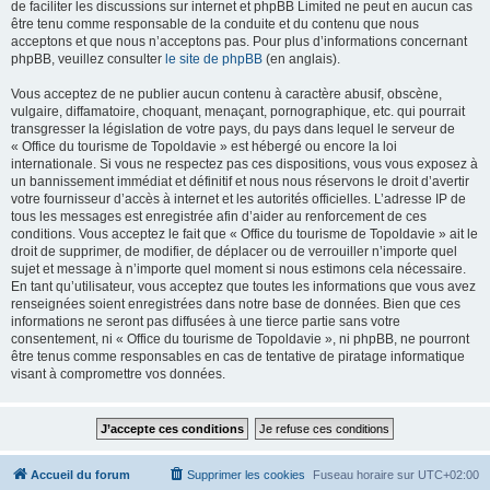
de faciliter les discussions sur internet et phpBB Limited ne peut en aucun cas
être tenu comme responsable de la conduite et du contenu que nous
acceptons et que nous n’acceptons pas. Pour plus d’informations concernant
phpBB, veuillez consulter
le site de phpBB
(en anglais).
Vous acceptez de ne publier aucun contenu à caractère abusif, obscène,
vulgaire, diffamatoire, choquant, menaçant, pornographique, etc. qui pourrait
transgresser la législation de votre pays, du pays dans lequel le serveur de
« Office du tourisme de Topoldavie » est hébergé ou encore la loi
internationale. Si vous ne respectez pas ces dispositions, vous vous exposez à
un bannissement immédiat et définitif et nous nous réservons le droit d’avertir
votre fournisseur d’accès à internet et les autorités officielles. L’adresse IP de
tous les messages est enregistrée afin d’aider au renforcement de ces
conditions. Vous acceptez le fait que « Office du tourisme de Topoldavie » ait le
droit de supprimer, de modifier, de déplacer ou de verrouiller n’importe quel
sujet et message à n’importe quel moment si nous estimons cela nécessaire.
En tant qu’utilisateur, vous acceptez que toutes les informations que vous avez
renseignées soient enregistrées dans notre base de données. Bien que ces
informations ne seront pas diffusées à une tierce partie sans votre
consentement, ni « Office du tourisme de Topoldavie », ni phpBB, ne pourront
être tenus comme responsables en cas de tentative de piratage informatique
visant à compromettre vos données.
Accueil du forum
Supprimer les cookies
Fuseau horaire sur
UTC+02:00