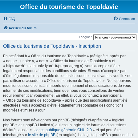
Office du tourisme de Topoldavie
FAQ
Connexion
Accueil du forum
Langue :
Office du tourisme de Topoldavie - Inscription
En accédant à « Office du tourisme de Topoldavie » (désigné ci-après par
« nous », « notre », « nos », « Office du tourisme de Topoldavie » et
« https://web1-math.univ-lyon1.fr/prepa-agreg »), vous acceptez d’être
légalement responsable des conditions suivantes. Si vous n’acceptez pas
d’être légalement responsable de toutes les conditions suivantes, veuillez ne
pas utiliser et accéder à « Office du tourisme de Topoldavie ». Nous pouvons
modifier ces conditions à n’importe quel moment et nous essaierons de vous
informer de ces modifications, bien que nous vous conseillons de vérifier
régulièrement par vous-même. En effet, si vous continuez à participer à
« Office du tourisme de Topoldavie » après que des modifications aient été
effectuées, vous acceptez d’être légalement responsable des conditions
modifiées et mises à jour.
Nos forums sont développés par phpBB (désignés ci-après par « logiciel
phpBB » et « phpBB Limited ») qui est un logiciel de forum de discussions
déclaré sous la «
licence publique générale GNU 2.0
» et qui peut être
téléchargé sur
le site de phpBB
(en anglais). Le logiciel phpBB a pour seul but