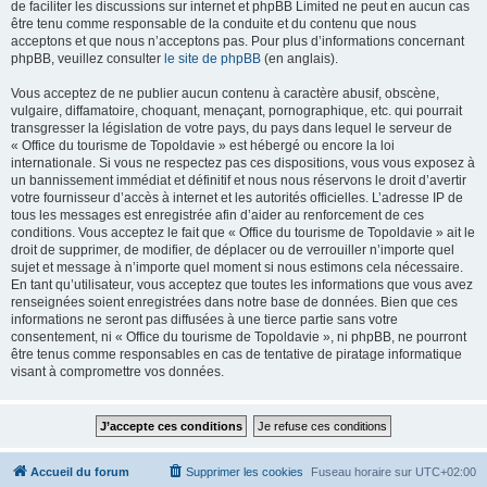
de faciliter les discussions sur internet et phpBB Limited ne peut en aucun cas
être tenu comme responsable de la conduite et du contenu que nous
acceptons et que nous n’acceptons pas. Pour plus d’informations concernant
phpBB, veuillez consulter
le site de phpBB
(en anglais).
Vous acceptez de ne publier aucun contenu à caractère abusif, obscène,
vulgaire, diffamatoire, choquant, menaçant, pornographique, etc. qui pourrait
transgresser la législation de votre pays, du pays dans lequel le serveur de
« Office du tourisme de Topoldavie » est hébergé ou encore la loi
internationale. Si vous ne respectez pas ces dispositions, vous vous exposez à
un bannissement immédiat et définitif et nous nous réservons le droit d’avertir
votre fournisseur d’accès à internet et les autorités officielles. L’adresse IP de
tous les messages est enregistrée afin d’aider au renforcement de ces
conditions. Vous acceptez le fait que « Office du tourisme de Topoldavie » ait le
droit de supprimer, de modifier, de déplacer ou de verrouiller n’importe quel
sujet et message à n’importe quel moment si nous estimons cela nécessaire.
En tant qu’utilisateur, vous acceptez que toutes les informations que vous avez
renseignées soient enregistrées dans notre base de données. Bien que ces
informations ne seront pas diffusées à une tierce partie sans votre
consentement, ni « Office du tourisme de Topoldavie », ni phpBB, ne pourront
être tenus comme responsables en cas de tentative de piratage informatique
visant à compromettre vos données.
Accueil du forum
Supprimer les cookies
Fuseau horaire sur
UTC+02:00