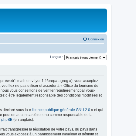
Connexion
Langue :
ttps://web1-math.univ-lyon1.fr/prepa-agreg »), vous acceptez
euillez ne pas utiliser et accéder à « Office du tourisme de
nous vous conseillons de vérifier régulièrement par vous-
ptez d’être légalement responsable des conditions modifiées et
ns déclaré sous la «
licence publique générale GNU 2.0
» et qui
ed ne peut en aucun cas être tenu comme responsable de la
de phpBB
(en anglais).
ait transgresser la législation de votre pays, du pays dans
vous vous exposez à un bannissement immédiat et définitif et