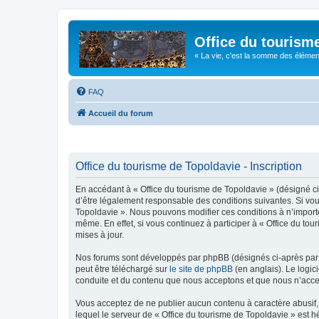
Office du tourism
« La vie, c'est la somme des éléments 
FAQ
Accueil du forum
Office du tourisme de Topoldavie - Inscription
En accédant à « Office du tourisme de Topoldavie » (désigné ci-
d’être légalement responsable des conditions suivantes. Si vous
Topoldavie ». Nous pouvons modifier ces conditions à n’import
même. En effet, si vous continuez à participer à « Office du t
mises à jour.
Nos forums sont développés par phpBB (désignés ci-après par «
peut être téléchargé sur
le site de phpBB
(en anglais). Le logic
conduite et du contenu que nous acceptons et que nous n’acce
Vous acceptez de ne publier aucun contenu à caractère abusif, 
lequel le serveur de « Office du tourisme de Topoldavie » est h