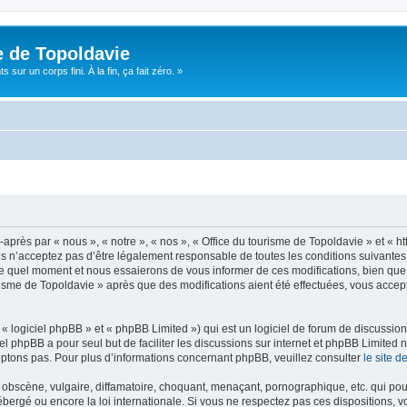
e de Topoldavie
sur un corps fini. À la fin, ça fait zéro. »
après par « nous », « notre », « nos », « Office du tourisme de Topoldavie » et « h
 n’acceptez pas d’être légalement responsable de toutes les conditions suivantes, v
e quel moment et nous essaierons de vous informer de ces modifications, bien que 
ourisme de Topoldavie » après que des modifications aient été effectuées, vous acce
 logiciel phpBB » et « phpBB Limited ») qui est un logiciel de forum de discussio
iel phpBB a pour seul but de faciliter les discussions sur internet et phpBB Limit
ptons pas. Pour plus d’informations concernant phpBB, veuillez consulter
le site 
obscène, vulgaire, diffamatoire, choquant, menaçant, pornographique, etc. qui pourr
ébergé ou encore la loi internationale. Si vous ne respectez pas ces dispositions, 