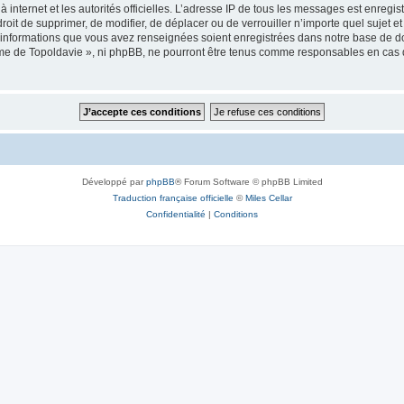
 à internet et les autorités officielles. L’adresse IP de tous les messages est enregi
e droit de supprimer, de modifier, de déplacer ou de verrouiller n’importe quel suje
es informations que vous avez renseignées soient enregistrées dans notre base de 
isme de Topoldavie », ni phpBB, ne pourront être tenus comme responsables en cas 
Développé par
phpBB
® Forum Software © phpBB Limited
Traduction française officielle
©
Miles Cellar
Confidentialité
|
Conditions