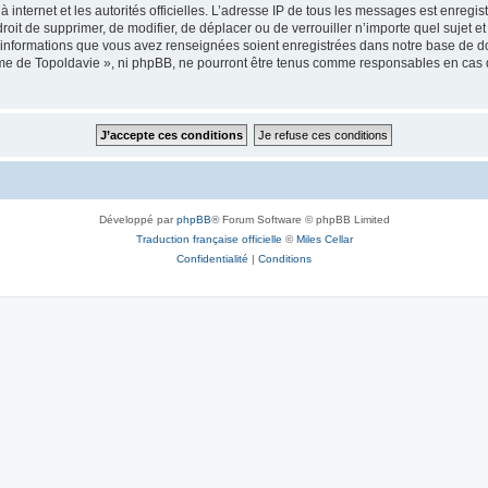
 à internet et les autorités officielles. L’adresse IP de tous les messages est enregi
e droit de supprimer, de modifier, de déplacer ou de verrouiller n’importe quel suje
es informations que vous avez renseignées soient enregistrées dans notre base de 
isme de Topoldavie », ni phpBB, ne pourront être tenus comme responsables en cas 
Développé par
phpBB
® Forum Software © phpBB Limited
Traduction française officielle
©
Miles Cellar
Confidentialité
|
Conditions