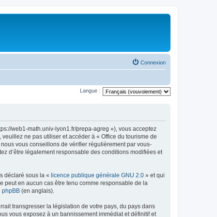
Connexion
Langue :
ttps://web1-math.univ-lyon1.fr/prepa-agreg »), vous acceptez
euillez ne pas utiliser et accéder à « Office du tourisme de
nous vous conseillons de vérifier régulièrement par vous-
ptez d’être légalement responsable des conditions modifiées et
ns déclaré sous la «
licence publique générale GNU 2.0
» et qui
ed ne peut en aucun cas être tenu comme responsable de la
de phpBB
(en anglais).
ait transgresser la législation de votre pays, du pays dans
vous vous exposez à un bannissement immédiat et définitif et