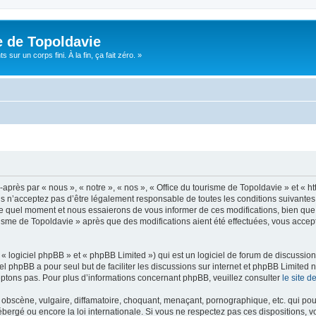
e de Topoldavie
sur un corps fini. À la fin, ça fait zéro. »
après par « nous », « notre », « nos », « Office du tourisme de Topoldavie » et « h
 n’acceptez pas d’être légalement responsable de toutes les conditions suivantes, v
e quel moment et nous essaierons de vous informer de ces modifications, bien que 
ourisme de Topoldavie » après que des modifications aient été effectuées, vous acce
 logiciel phpBB » et « phpBB Limited ») qui est un logiciel de forum de discussio
iel phpBB a pour seul but de faciliter les discussions sur internet et phpBB Limit
ptons pas. Pour plus d’informations concernant phpBB, veuillez consulter
le site 
obscène, vulgaire, diffamatoire, choquant, menaçant, pornographique, etc. qui pourr
ébergé ou encore la loi internationale. Si vous ne respectez pas ces dispositions, 