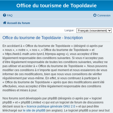
Office du tourisme de Topoldavie
FAQ
Connexion
Accueil du forum
Langue :
Office du tourisme de Topoldavie - Inscription
En accédant à « Office du tourisme de Topoldavie » (désigné ci-après par
« nous », « notre », « nos », « Office du tourisme de Topoldavie » et
« https://web1-math.univ-lyon1.fr/prepa-agreg »), vous acceptez d’être
légalement responsable des conditions suivantes. Si vous n’acceptez pas
d’être légalement responsable de toutes les conditions suivantes, veuillez ne
pas utiliser et accéder à « Office du tourisme de Topoldavie ». Nous pouvons
modifier ces conditions à n’importe quel moment et nous essaierons de vous
informer de ces modifications, bien que nous vous conseillons de vérifier
régulièrement par vous-même. En effet, si vous continuez à participer à
« Office du tourisme de Topoldavie » après que des modifications aient été
effectuées, vous acceptez d’être légalement responsable des conditions
modifiées et mises à jour.
Nos forums sont développés par phpBB (désignés ci-après par « logiciel
phpBB » et « phpBB Limited ») qui est un logiciel de forum de discussions
déclaré sous la «
licence publique générale GNU 2.0
» et qui peut être
téléchargé sur
le site de phpBB
(en anglais). Le logiciel phpBB a pour seul but