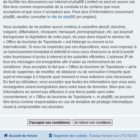
de faciliter les discussions sur internet et phpBB Limited ne peut en aucun cas
être tenu comme responsable de la conduite et du contenu que nous
acceptons et que nous n’acceptons pas. Pour plus d’informations concernant
phpBB, veuillez consulter
le site de phpBB
(en anglais).
Vous acceptez de ne publier aucun contenu à caractère abusif, obscène,
vulgaire, diffamatoire, choquant, menaçant, pornographique, etc. qui pourrait
transgresser la législation de votre pays, du pays dans lequel le serveur de
« Office du tourisme de Topoldavie » est hébergé ou encore la loi
internationale. Si vous ne respectez pas ces dispositions, vous vous exposez à
un bannissement immédiat et définitif et nous nous réservons le droit d’avertir
votre fournisseur d’accès à internet et les autorités officielles. L’adresse IP de
tous les messages est enregistrée afin d’aider au renforcement de ces
conditions. Vous acceptez le fait que « Office du tourisme de Topoldavie » ait le
droit de supprimer, de modifier, de déplacer ou de verrouiller n’importe quel
sujet et message à n’importe quel moment si nous estimons cela nécessaire.
En tant qu’utilisateur, vous acceptez que toutes les informations que vous avez
renseignées soient enregistrées dans notre base de données. Bien que ces
informations ne seront pas diffusées à une tierce partie sans votre
consentement, ni « Office du tourisme de Topoldavie », ni phpBB, ne pourront
être tenus comme responsables en cas de tentative de piratage informatique
visant à compromettre vos données.
Accueil du forum
Supprimer les cookies
Fuseau horaire sur
UTC+02:00