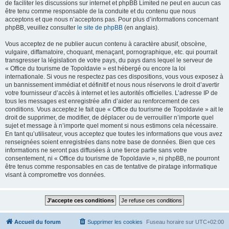
de faciliter les discussions sur internet et phpBB Limited ne peut en aucun cas
être tenu comme responsable de la conduite et du contenu que nous
acceptons et que nous n’acceptons pas. Pour plus d’informations concernant
phpBB, veuillez consulter
le site de phpBB
(en anglais).
Vous acceptez de ne publier aucun contenu à caractère abusif, obscène,
vulgaire, diffamatoire, choquant, menaçant, pornographique, etc. qui pourrait
transgresser la législation de votre pays, du pays dans lequel le serveur de
« Office du tourisme de Topoldavie » est hébergé ou encore la loi
internationale. Si vous ne respectez pas ces dispositions, vous vous exposez à
un bannissement immédiat et définitif et nous nous réservons le droit d’avertir
votre fournisseur d’accès à internet et les autorités officielles. L’adresse IP de
tous les messages est enregistrée afin d’aider au renforcement de ces
conditions. Vous acceptez le fait que « Office du tourisme de Topoldavie » ait le
droit de supprimer, de modifier, de déplacer ou de verrouiller n’importe quel
sujet et message à n’importe quel moment si nous estimons cela nécessaire.
En tant qu’utilisateur, vous acceptez que toutes les informations que vous avez
renseignées soient enregistrées dans notre base de données. Bien que ces
informations ne seront pas diffusées à une tierce partie sans votre
consentement, ni « Office du tourisme de Topoldavie », ni phpBB, ne pourront
être tenus comme responsables en cas de tentative de piratage informatique
visant à compromettre vos données.
Accueil du forum
Supprimer les cookies
Fuseau horaire sur
UTC+02:00