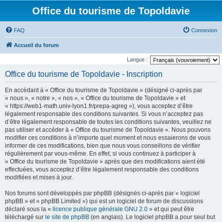
Office du tourisme de Topoldavie
FAQ
Connexion
Accueil du forum
Langue :
Office du tourisme de Topoldavie - Inscription
En accédant à « Office du tourisme de Topoldavie » (désigné ci-après par
« nous », « notre », « nos », « Office du tourisme de Topoldavie » et
« https://web1-math.univ-lyon1.fr/prepa-agreg »), vous acceptez d’être
légalement responsable des conditions suivantes. Si vous n’acceptez pas
d’être légalement responsable de toutes les conditions suivantes, veuillez ne
pas utiliser et accéder à « Office du tourisme de Topoldavie ». Nous pouvons
modifier ces conditions à n’importe quel moment et nous essaierons de vous
informer de ces modifications, bien que nous vous conseillons de vérifier
régulièrement par vous-même. En effet, si vous continuez à participer à
« Office du tourisme de Topoldavie » après que des modifications aient été
effectuées, vous acceptez d’être légalement responsable des conditions
modifiées et mises à jour.
Nos forums sont développés par phpBB (désignés ci-après par « logiciel
phpBB » et « phpBB Limited ») qui est un logiciel de forum de discussions
déclaré sous la «
licence publique générale GNU 2.0
» et qui peut être
téléchargé sur
le site de phpBB
(en anglais). Le logiciel phpBB a pour seul but