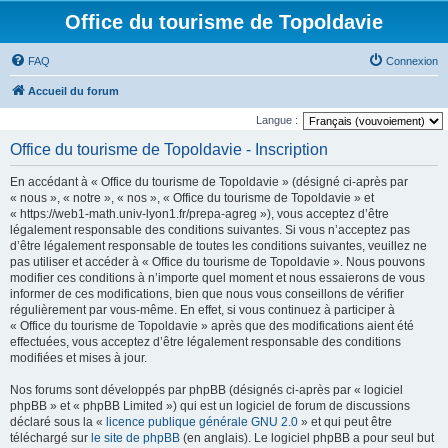
Office du tourisme de Topoldavie
FAQ
Connexion
Accueil du forum
Langue :
Office du tourisme de Topoldavie - Inscription
En accédant à « Office du tourisme de Topoldavie » (désigné ci-après par
« nous », « notre », « nos », « Office du tourisme de Topoldavie » et
« https://web1-math.univ-lyon1.fr/prepa-agreg »), vous acceptez d’être
légalement responsable des conditions suivantes. Si vous n’acceptez pas
d’être légalement responsable de toutes les conditions suivantes, veuillez ne
pas utiliser et accéder à « Office du tourisme de Topoldavie ». Nous pouvons
modifier ces conditions à n’importe quel moment et nous essaierons de vous
informer de ces modifications, bien que nous vous conseillons de vérifier
régulièrement par vous-même. En effet, si vous continuez à participer à
« Office du tourisme de Topoldavie » après que des modifications aient été
effectuées, vous acceptez d’être légalement responsable des conditions
modifiées et mises à jour.
Nos forums sont développés par phpBB (désignés ci-après par « logiciel
phpBB » et « phpBB Limited ») qui est un logiciel de forum de discussions
déclaré sous la «
licence publique générale GNU 2.0
» et qui peut être
téléchargé sur
le site de phpBB
(en anglais). Le logiciel phpBB a pour seul but