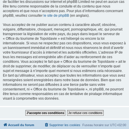
de faciliter les discussions sur internet et phpBB Limited ne peut en aucun cas
être tenu comme responsable de la conduite et du contenu que nous
acceptons et que nous n’acceptons pas. Pour plus d’informations concernant
phpBB, veuillez consulter
le site de phpBB
(en anglais).
Vous acceptez de ne publier aucun contenu à caractère abusif, obscène,
vulgaire, diffamatoire, choquant, menaçant, pornographique, etc. qui pourrait
transgresser la législation de votre pays, du pays dans lequel le serveur de
« Office du tourisme de Topoldavie » est hébergé ou encore la loi
internationale. Si vous ne respectez pas ces dispositions, vous vous exposez à
un bannissement immédiat et définitif et nous nous réservons le droit d’avertir
votre fournisseur d’accès à internet et les autorités officielles. L’adresse IP de
tous les messages est enregistrée afin d’aider au renforcement de ces
conditions. Vous acceptez le fait que « Office du tourisme de Topoldavie » ait le
droit de supprimer, de modifier, de déplacer ou de verrouiller n’importe quel
sujet et message à n’importe quel moment si nous estimons cela nécessaire.
En tant qu’utilisateur, vous acceptez que toutes les informations que vous avez
renseignées soient enregistrées dans notre base de données. Bien que ces
informations ne seront pas diffusées à une tierce partie sans votre
consentement, ni « Office du tourisme de Topoldavie », ni phpBB, ne pourront
être tenus comme responsables en cas de tentative de piratage informatique
visant à compromettre vos données.
Accueil du forum
Supprimer les cookies
Fuseau horaire sur
UTC+02:00