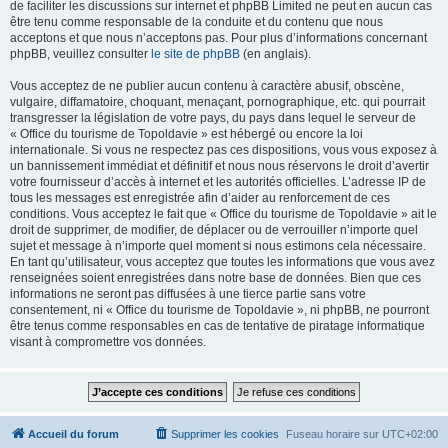
de faciliter les discussions sur internet et phpBB Limited ne peut en aucun cas
être tenu comme responsable de la conduite et du contenu que nous
acceptons et que nous n’acceptons pas. Pour plus d’informations concernant
phpBB, veuillez consulter
le site de phpBB
(en anglais).
Vous acceptez de ne publier aucun contenu à caractère abusif, obscène,
vulgaire, diffamatoire, choquant, menaçant, pornographique, etc. qui pourrait
transgresser la législation de votre pays, du pays dans lequel le serveur de
« Office du tourisme de Topoldavie » est hébergé ou encore la loi
internationale. Si vous ne respectez pas ces dispositions, vous vous exposez à
un bannissement immédiat et définitif et nous nous réservons le droit d’avertir
votre fournisseur d’accès à internet et les autorités officielles. L’adresse IP de
tous les messages est enregistrée afin d’aider au renforcement de ces
conditions. Vous acceptez le fait que « Office du tourisme de Topoldavie » ait le
droit de supprimer, de modifier, de déplacer ou de verrouiller n’importe quel
sujet et message à n’importe quel moment si nous estimons cela nécessaire.
En tant qu’utilisateur, vous acceptez que toutes les informations que vous avez
renseignées soient enregistrées dans notre base de données. Bien que ces
informations ne seront pas diffusées à une tierce partie sans votre
consentement, ni « Office du tourisme de Topoldavie », ni phpBB, ne pourront
être tenus comme responsables en cas de tentative de piratage informatique
visant à compromettre vos données.
Accueil du forum
Supprimer les cookies
Fuseau horaire sur
UTC+02:00