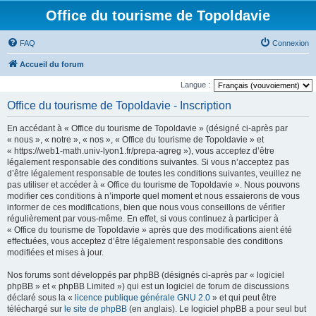
Office du tourisme de Topoldavie
FAQ
Connexion
Accueil du forum
Langue :
Office du tourisme de Topoldavie - Inscription
En accédant à « Office du tourisme de Topoldavie » (désigné ci-après par
« nous », « notre », « nos », « Office du tourisme de Topoldavie » et
« https://web1-math.univ-lyon1.fr/prepa-agreg »), vous acceptez d’être
légalement responsable des conditions suivantes. Si vous n’acceptez pas
d’être légalement responsable de toutes les conditions suivantes, veuillez ne
pas utiliser et accéder à « Office du tourisme de Topoldavie ». Nous pouvons
modifier ces conditions à n’importe quel moment et nous essaierons de vous
informer de ces modifications, bien que nous vous conseillons de vérifier
régulièrement par vous-même. En effet, si vous continuez à participer à
« Office du tourisme de Topoldavie » après que des modifications aient été
effectuées, vous acceptez d’être légalement responsable des conditions
modifiées et mises à jour.
Nos forums sont développés par phpBB (désignés ci-après par « logiciel
phpBB » et « phpBB Limited ») qui est un logiciel de forum de discussions
déclaré sous la «
licence publique générale GNU 2.0
» et qui peut être
téléchargé sur
le site de phpBB
(en anglais). Le logiciel phpBB a pour seul but