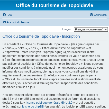
Office du tourisme de Topoldavie
FAQ
Connexion
Accueil du forum
Langue :
Office du tourisme de Topoldavie - Inscription
En accédant à « Office du tourisme de Topoldavie » (désigné ci-après par
« nous », « notre », « nos », « Office du tourisme de Topoldavie » et
« https://web1-math.univ-lyon1.fr/prepa-agreg »), vous acceptez d’être
légalement responsable des conditions suivantes. Si vous n’acceptez pas
d’être légalement responsable de toutes les conditions suivantes, veuillez ne
pas utiliser et accéder à « Office du tourisme de Topoldavie ». Nous pouvons
modifier ces conditions à n’importe quel moment et nous essaierons de vous
informer de ces modifications, bien que nous vous conseillons de vérifier
régulièrement par vous-même. En effet, si vous continuez à participer à
« Office du tourisme de Topoldavie » après que des modifications aient été
effectuées, vous acceptez d’être légalement responsable des conditions
modifiées et mises à jour.
Nos forums sont développés par phpBB (désignés ci-après par « logiciel
phpBB » et « phpBB Limited ») qui est un logiciel de forum de discussions
déclaré sous la «
licence publique générale GNU 2.0
» et qui peut être
téléchargé sur
le site de phpBB
(en anglais). Le logiciel phpBB a pour seul but