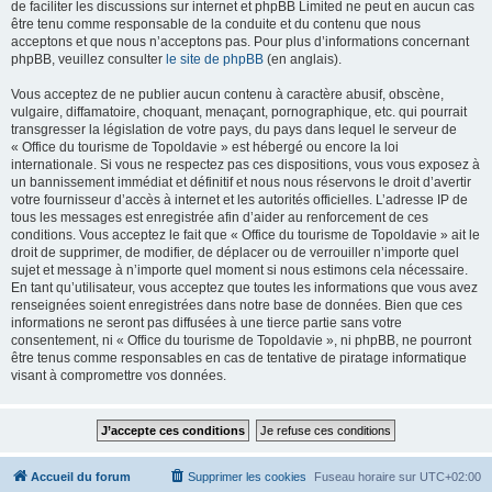
de faciliter les discussions sur internet et phpBB Limited ne peut en aucun cas
être tenu comme responsable de la conduite et du contenu que nous
acceptons et que nous n’acceptons pas. Pour plus d’informations concernant
phpBB, veuillez consulter
le site de phpBB
(en anglais).
Vous acceptez de ne publier aucun contenu à caractère abusif, obscène,
vulgaire, diffamatoire, choquant, menaçant, pornographique, etc. qui pourrait
transgresser la législation de votre pays, du pays dans lequel le serveur de
« Office du tourisme de Topoldavie » est hébergé ou encore la loi
internationale. Si vous ne respectez pas ces dispositions, vous vous exposez à
un bannissement immédiat et définitif et nous nous réservons le droit d’avertir
votre fournisseur d’accès à internet et les autorités officielles. L’adresse IP de
tous les messages est enregistrée afin d’aider au renforcement de ces
conditions. Vous acceptez le fait que « Office du tourisme de Topoldavie » ait le
droit de supprimer, de modifier, de déplacer ou de verrouiller n’importe quel
sujet et message à n’importe quel moment si nous estimons cela nécessaire.
En tant qu’utilisateur, vous acceptez que toutes les informations que vous avez
renseignées soient enregistrées dans notre base de données. Bien que ces
informations ne seront pas diffusées à une tierce partie sans votre
consentement, ni « Office du tourisme de Topoldavie », ni phpBB, ne pourront
être tenus comme responsables en cas de tentative de piratage informatique
visant à compromettre vos données.
Accueil du forum
Supprimer les cookies
Fuseau horaire sur
UTC+02:00