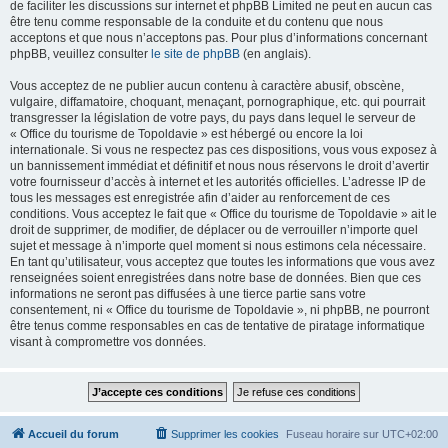
de faciliter les discussions sur internet et phpBB Limited ne peut en aucun cas
être tenu comme responsable de la conduite et du contenu que nous
acceptons et que nous n’acceptons pas. Pour plus d’informations concernant
phpBB, veuillez consulter
le site de phpBB
(en anglais).
Vous acceptez de ne publier aucun contenu à caractère abusif, obscène,
vulgaire, diffamatoire, choquant, menaçant, pornographique, etc. qui pourrait
transgresser la législation de votre pays, du pays dans lequel le serveur de
« Office du tourisme de Topoldavie » est hébergé ou encore la loi
internationale. Si vous ne respectez pas ces dispositions, vous vous exposez à
un bannissement immédiat et définitif et nous nous réservons le droit d’avertir
votre fournisseur d’accès à internet et les autorités officielles. L’adresse IP de
tous les messages est enregistrée afin d’aider au renforcement de ces
conditions. Vous acceptez le fait que « Office du tourisme de Topoldavie » ait le
droit de supprimer, de modifier, de déplacer ou de verrouiller n’importe quel
sujet et message à n’importe quel moment si nous estimons cela nécessaire.
En tant qu’utilisateur, vous acceptez que toutes les informations que vous avez
renseignées soient enregistrées dans notre base de données. Bien que ces
informations ne seront pas diffusées à une tierce partie sans votre
consentement, ni « Office du tourisme de Topoldavie », ni phpBB, ne pourront
être tenus comme responsables en cas de tentative de piratage informatique
visant à compromettre vos données.
Accueil du forum
Supprimer les cookies
Fuseau horaire sur
UTC+02:00