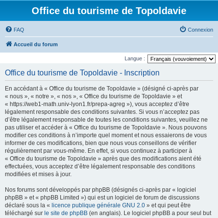
Office du tourisme de Topoldavie
FAQ
Connexion
Accueil du forum
Langue :
Office du tourisme de Topoldavie - Inscription
En accédant à « Office du tourisme de Topoldavie » (désigné ci-après par
« nous », « notre », « nos », « Office du tourisme de Topoldavie » et
« https://web1-math.univ-lyon1.fr/prepa-agreg »), vous acceptez d’être
légalement responsable des conditions suivantes. Si vous n’acceptez pas
d’être légalement responsable de toutes les conditions suivantes, veuillez ne
pas utiliser et accéder à « Office du tourisme de Topoldavie ». Nous pouvons
modifier ces conditions à n’importe quel moment et nous essaierons de vous
informer de ces modifications, bien que nous vous conseillons de vérifier
régulièrement par vous-même. En effet, si vous continuez à participer à
« Office du tourisme de Topoldavie » après que des modifications aient été
effectuées, vous acceptez d’être légalement responsable des conditions
modifiées et mises à jour.
Nos forums sont développés par phpBB (désignés ci-après par « logiciel
phpBB » et « phpBB Limited ») qui est un logiciel de forum de discussions
déclaré sous la «
licence publique générale GNU 2.0
» et qui peut être
téléchargé sur
le site de phpBB
(en anglais). Le logiciel phpBB a pour seul but