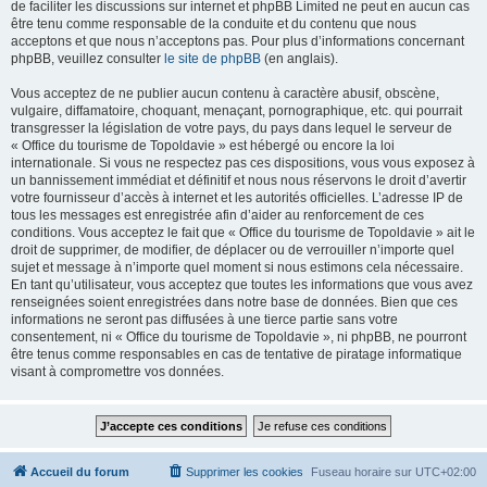
de faciliter les discussions sur internet et phpBB Limited ne peut en aucun cas
être tenu comme responsable de la conduite et du contenu que nous
acceptons et que nous n’acceptons pas. Pour plus d’informations concernant
phpBB, veuillez consulter
le site de phpBB
(en anglais).
Vous acceptez de ne publier aucun contenu à caractère abusif, obscène,
vulgaire, diffamatoire, choquant, menaçant, pornographique, etc. qui pourrait
transgresser la législation de votre pays, du pays dans lequel le serveur de
« Office du tourisme de Topoldavie » est hébergé ou encore la loi
internationale. Si vous ne respectez pas ces dispositions, vous vous exposez à
un bannissement immédiat et définitif et nous nous réservons le droit d’avertir
votre fournisseur d’accès à internet et les autorités officielles. L’adresse IP de
tous les messages est enregistrée afin d’aider au renforcement de ces
conditions. Vous acceptez le fait que « Office du tourisme de Topoldavie » ait le
droit de supprimer, de modifier, de déplacer ou de verrouiller n’importe quel
sujet et message à n’importe quel moment si nous estimons cela nécessaire.
En tant qu’utilisateur, vous acceptez que toutes les informations que vous avez
renseignées soient enregistrées dans notre base de données. Bien que ces
informations ne seront pas diffusées à une tierce partie sans votre
consentement, ni « Office du tourisme de Topoldavie », ni phpBB, ne pourront
être tenus comme responsables en cas de tentative de piratage informatique
visant à compromettre vos données.
Accueil du forum
Supprimer les cookies
Fuseau horaire sur
UTC+02:00