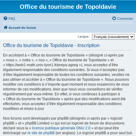
Office du tourisme de Topoldavie
FAQ
Connexion
Accueil du forum
Langue :
Office du tourisme de Topoldavie - Inscription
En accédant à « Office du tourisme de Topoldavie » (désigné ci-après par
« nous », « notre », « nos », « Office du tourisme de Topoldavie » et
« https://web1-math.univ-lyon1.fr/prepa-agreg »), vous acceptez d’être
légalement responsable des conditions suivantes. Si vous n’acceptez pas
d’être légalement responsable de toutes les conditions suivantes, veuillez ne
pas utiliser et accéder à « Office du tourisme de Topoldavie ». Nous pouvons
modifier ces conditions à n’importe quel moment et nous essaierons de vous
informer de ces modifications, bien que nous vous conseillons de vérifier
régulièrement par vous-même. En effet, si vous continuez à participer à
« Office du tourisme de Topoldavie » après que des modifications aient été
effectuées, vous acceptez d’être légalement responsable des conditions
modifiées et mises à jour.
Nos forums sont développés par phpBB (désignés ci-après par « logiciel
phpBB » et « phpBB Limited ») qui est un logiciel de forum de discussions
déclaré sous la «
licence publique générale GNU 2.0
» et qui peut être
téléchargé sur
le site de phpBB
(en anglais). Le logiciel phpBB a pour seul but