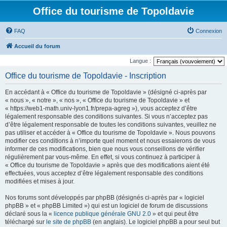
Office du tourisme de Topoldavie
FAQ
Connexion
Accueil du forum
Langue :
Office du tourisme de Topoldavie - Inscription
En accédant à « Office du tourisme de Topoldavie » (désigné ci-après par
« nous », « notre », « nos », « Office du tourisme de Topoldavie » et
« https://web1-math.univ-lyon1.fr/prepa-agreg »), vous acceptez d’être
légalement responsable des conditions suivantes. Si vous n’acceptez pas
d’être légalement responsable de toutes les conditions suivantes, veuillez ne
pas utiliser et accéder à « Office du tourisme de Topoldavie ». Nous pouvons
modifier ces conditions à n’importe quel moment et nous essaierons de vous
informer de ces modifications, bien que nous vous conseillons de vérifier
régulièrement par vous-même. En effet, si vous continuez à participer à
« Office du tourisme de Topoldavie » après que des modifications aient été
effectuées, vous acceptez d’être légalement responsable des conditions
modifiées et mises à jour.
Nos forums sont développés par phpBB (désignés ci-après par « logiciel
phpBB » et « phpBB Limited ») qui est un logiciel de forum de discussions
déclaré sous la «
licence publique générale GNU 2.0
» et qui peut être
téléchargé sur
le site de phpBB
(en anglais). Le logiciel phpBB a pour seul but