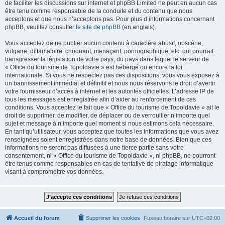
de faciliter les discussions sur internet et phpBB Limited ne peut en aucun cas
être tenu comme responsable de la conduite et du contenu que nous
acceptons et que nous n’acceptons pas. Pour plus d’informations concernant
phpBB, veuillez consulter
le site de phpBB
(en anglais).
Vous acceptez de ne publier aucun contenu à caractère abusif, obscène,
vulgaire, diffamatoire, choquant, menaçant, pornographique, etc. qui pourrait
transgresser la législation de votre pays, du pays dans lequel le serveur de
« Office du tourisme de Topoldavie » est hébergé ou encore la loi
internationale. Si vous ne respectez pas ces dispositions, vous vous exposez à
un bannissement immédiat et définitif et nous nous réservons le droit d’avertir
votre fournisseur d’accès à internet et les autorités officielles. L’adresse IP de
tous les messages est enregistrée afin d’aider au renforcement de ces
conditions. Vous acceptez le fait que « Office du tourisme de Topoldavie » ait le
droit de supprimer, de modifier, de déplacer ou de verrouiller n’importe quel
sujet et message à n’importe quel moment si nous estimons cela nécessaire.
En tant qu’utilisateur, vous acceptez que toutes les informations que vous avez
renseignées soient enregistrées dans notre base de données. Bien que ces
informations ne seront pas diffusées à une tierce partie sans votre
consentement, ni « Office du tourisme de Topoldavie », ni phpBB, ne pourront
être tenus comme responsables en cas de tentative de piratage informatique
visant à compromettre vos données.
Accueil du forum
Supprimer les cookies
Fuseau horaire sur
UTC+02:00