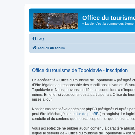
Office du tourism
« La vie, c'est la somme des éléments 
FAQ
Accueil du forum
Office du tourisme de Topoldavie - Inscription
En accédant à « Office du tourisme de Topoldavie » (désigné ci-
d’être légalement responsable des conditions suivantes. Si vous
Topoldavie ». Nous pouvons modifier ces conditions à n’import
même. En effet, si vous continuez à participer à « Office du t
mises à jour.
Nos forums sont développés par phpBB (désignés ci-après par «
peut être téléchargé sur
le site de phpBB
(en anglais). Le logic
conduite et du contenu que nous acceptons et que nous n’acce
Vous acceptez de ne publier aucun contenu à caractère abusif, 
lequel le serveur de « Office du tourisme de Topoldavie » est h