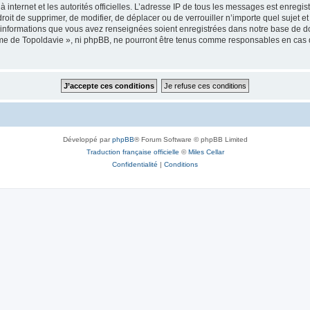
 à internet et les autorités officielles. L’adresse IP de tous les messages est enregi
e droit de supprimer, de modifier, de déplacer ou de verrouiller n’importe quel suje
es informations que vous avez renseignées soient enregistrées dans notre base de 
isme de Topoldavie », ni phpBB, ne pourront être tenus comme responsables en cas 
Développé par
phpBB
® Forum Software © phpBB Limited
Traduction française officielle
©
Miles Cellar
Confidentialité
|
Conditions