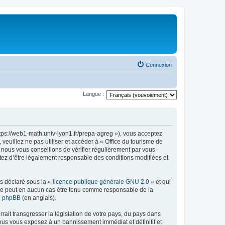
Connexion
Langue :
ttps://web1-math.univ-lyon1.fr/prepa-agreg »), vous acceptez
euillez ne pas utiliser et accéder à « Office du tourisme de
nous vous conseillons de vérifier régulièrement par vous-
ptez d’être légalement responsable des conditions modifiées et
ns déclaré sous la «
licence publique générale GNU 2.0
» et qui
ed ne peut en aucun cas être tenu comme responsable de la
de phpBB
(en anglais).
ait transgresser la législation de votre pays, du pays dans
vous vous exposez à un bannissement immédiat et définitif et