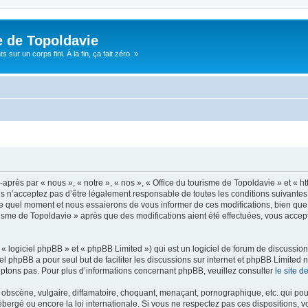
e de Topoldavie
sur un corps fini. À la fin, ça fait zéro. »
après par « nous », « notre », « nos », « Office du tourisme de Topoldavie » et « h
 n’acceptez pas d’être légalement responsable de toutes les conditions suivantes, v
e quel moment et nous essaierons de vous informer de ces modifications, bien que 
ourisme de Topoldavie » après que des modifications aient été effectuées, vous acce
 logiciel phpBB » et « phpBB Limited ») qui est un logiciel de forum de discussio
iel phpBB a pour seul but de faciliter les discussions sur internet et phpBB Limit
ptons pas. Pour plus d’informations concernant phpBB, veuillez consulter
le site 
obscène, vulgaire, diffamatoire, choquant, menaçant, pornographique, etc. qui pourr
ébergé ou encore la loi internationale. Si vous ne respectez pas ces dispositions, 