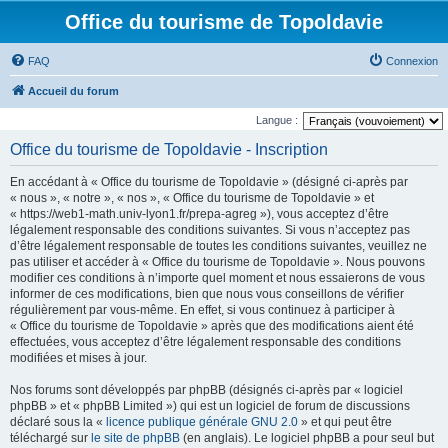
Office du tourisme de Topoldavie
FAQ
Connexion
Accueil du forum
Langue :
Office du tourisme de Topoldavie - Inscription
En accédant à « Office du tourisme de Topoldavie » (désigné ci-après par
« nous », « notre », « nos », « Office du tourisme de Topoldavie » et
« https://web1-math.univ-lyon1.fr/prepa-agreg »), vous acceptez d’être
légalement responsable des conditions suivantes. Si vous n’acceptez pas
d’être légalement responsable de toutes les conditions suivantes, veuillez ne
pas utiliser et accéder à « Office du tourisme de Topoldavie ». Nous pouvons
modifier ces conditions à n’importe quel moment et nous essaierons de vous
informer de ces modifications, bien que nous vous conseillons de vérifier
régulièrement par vous-même. En effet, si vous continuez à participer à
« Office du tourisme de Topoldavie » après que des modifications aient été
effectuées, vous acceptez d’être légalement responsable des conditions
modifiées et mises à jour.
Nos forums sont développés par phpBB (désignés ci-après par « logiciel
phpBB » et « phpBB Limited ») qui est un logiciel de forum de discussions
déclaré sous la «
licence publique générale GNU 2.0
» et qui peut être
téléchargé sur
le site de phpBB
(en anglais). Le logiciel phpBB a pour seul but