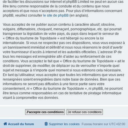
de faciliter les discussions sur internet et phpBB Limited ne peut en aucun cas
être tenu comme responsable de la conduite et du contenu que nous
acceptons et que nous n’acceptons pas. Pour plus d’informations concernant
phpBB, veuillez consulter
le site de phpBB
(en anglais).
Vous acceptez de ne publier aucun contenu à caractère abusif, obscène,
vulgaire, diffamatoire, choquant, menaçant, pornographique, etc. qui pourrait
transgresser la législation de votre pays, du pays dans lequel le serveur de
« Office du tourisme de Topoldavie » est hébergé ou encore la loi
internationale. Si vous ne respectez pas ces dispositions, vous vous exposez à
un bannissement immédiat et définitif et nous nous réservons le droit d’avertir
votre fournisseur d’accès à internet et les autorités officielles. L’adresse IP de
tous les messages est enregistrée afin d’aider au renforcement de ces
conditions. Vous acceptez le fait que « Office du tourisme de Topoldavie » ait le
droit de supprimer, de modifier, de déplacer ou de verrouiller n’importe quel
sujet et message à n’importe quel moment si nous estimons cela nécessaire.
En tant qu’utilisateur, vous acceptez que toutes les informations que vous avez
renseignées soient enregistrées dans notre base de données. Bien que ces
informations ne seront pas diffusées à une tierce partie sans votre
consentement, ni « Office du tourisme de Topoldavie », ni phpBB, ne pourront
être tenus comme responsables en cas de tentative de piratage informatique
visant à compromettre vos données.
Accueil du forum
Supprimer les cookies
Fuseau horaire sur
UTC+02:00