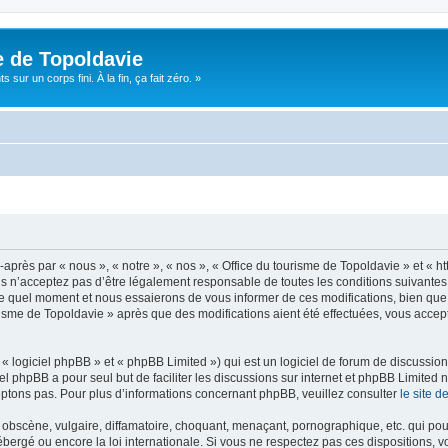
e de Topoldavie
sur un corps fini. À la fin, ça fait zéro. »
après par « nous », « notre », « nos », « Office du tourisme de Topoldavie » et « h
 n’acceptez pas d’être légalement responsable de toutes les conditions suivantes, v
e quel moment et nous essaierons de vous informer de ces modifications, bien que 
ourisme de Topoldavie » après que des modifications aient été effectuées, vous acce
 logiciel phpBB » et « phpBB Limited ») qui est un logiciel de forum de discussio
iel phpBB a pour seul but de faciliter les discussions sur internet et phpBB Limit
ptons pas. Pour plus d’informations concernant phpBB, veuillez consulter
le site 
obscène, vulgaire, diffamatoire, choquant, menaçant, pornographique, etc. qui pourr
ébergé ou encore la loi internationale. Si vous ne respectez pas ces dispositions, 