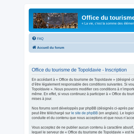
Office du tourism
« La vie, c'est la somme des éléments 
FAQ
Accueil du forum
Office du tourisme de Topoldavie - Inscription
En accédant à « Office du tourisme de Topoldavie » (désigné ci-
d’être légalement responsable des conditions suivantes. Si vous
Topoldavie ». Nous pouvons modifier ces conditions à n’import
même. En effet, si vous continuez à participer à « Office du t
mises à jour.
Nos forums sont développés par phpBB (désignés ci-après par «
peut être téléchargé sur
le site de phpBB
(en anglais). Le logic
conduite et du contenu que nous acceptons et que nous n’acce
Vous acceptez de ne publier aucun contenu à caractère abusif, 
lequel le serveur de « Office du tourisme de Topoldavie » est h