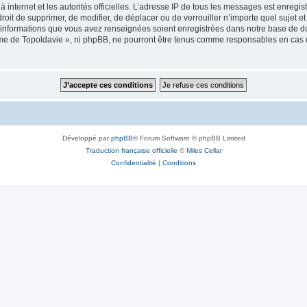
 à internet et les autorités officielles. L’adresse IP de tous les messages est enregi
e droit de supprimer, de modifier, de déplacer ou de verrouiller n’importe quel suje
es informations que vous avez renseignées soient enregistrées dans notre base de 
isme de Topoldavie », ni phpBB, ne pourront être tenus comme responsables en cas 
Développé par
phpBB
® Forum Software © phpBB Limited
Traduction française officielle
©
Miles Cellar
Confidentialité
|
Conditions