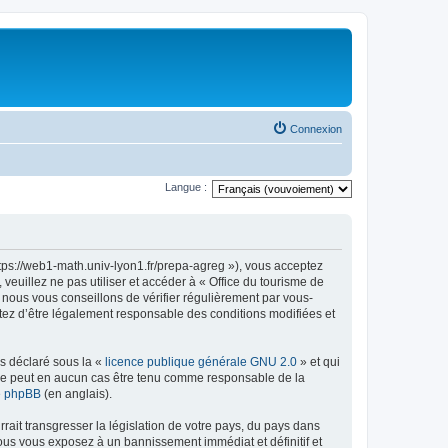
Connexion
Langue :
ttps://web1-math.univ-lyon1.fr/prepa-agreg »), vous acceptez
euillez ne pas utiliser et accéder à « Office du tourisme de
nous vous conseillons de vérifier régulièrement par vous-
ptez d’être légalement responsable des conditions modifiées et
ns déclaré sous la «
licence publique générale GNU 2.0
» et qui
ed ne peut en aucun cas être tenu comme responsable de la
de phpBB
(en anglais).
ait transgresser la législation de votre pays, du pays dans
vous vous exposez à un bannissement immédiat et définitif et