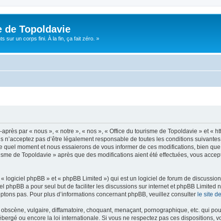
e de Topoldavie
sur un corps fini. À la fin, ça fait zéro. »
après par « nous », « notre », « nos », « Office du tourisme de Topoldavie » et « h
 n’acceptez pas d’être légalement responsable de toutes les conditions suivantes, v
e quel moment et nous essaierons de vous informer de ces modifications, bien que 
ourisme de Topoldavie » après que des modifications aient été effectuées, vous acce
 logiciel phpBB » et « phpBB Limited ») qui est un logiciel de forum de discussio
iel phpBB a pour seul but de faciliter les discussions sur internet et phpBB Limit
ptons pas. Pour plus d’informations concernant phpBB, veuillez consulter
le site 
obscène, vulgaire, diffamatoire, choquant, menaçant, pornographique, etc. qui pourr
ébergé ou encore la loi internationale. Si vous ne respectez pas ces dispositions, 