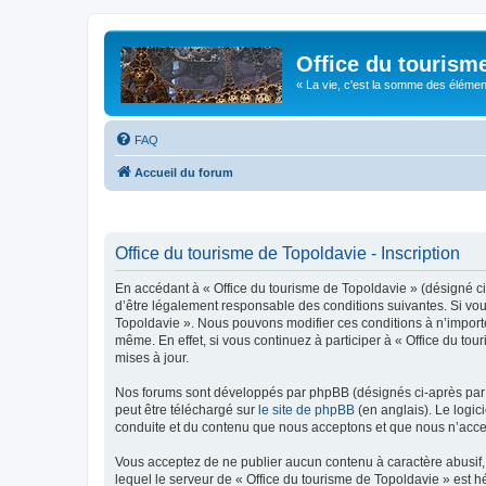
Office du tourism
« La vie, c'est la somme des éléments 
FAQ
Accueil du forum
Office du tourisme de Topoldavie - Inscription
En accédant à « Office du tourisme de Topoldavie » (désigné ci-
d’être légalement responsable des conditions suivantes. Si vous
Topoldavie ». Nous pouvons modifier ces conditions à n’import
même. En effet, si vous continuez à participer à « Office du t
mises à jour.
Nos forums sont développés par phpBB (désignés ci-après par «
peut être téléchargé sur
le site de phpBB
(en anglais). Le logic
conduite et du contenu que nous acceptons et que nous n’acce
Vous acceptez de ne publier aucun contenu à caractère abusif, 
lequel le serveur de « Office du tourisme de Topoldavie » est h