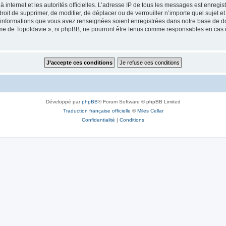
 à internet et les autorités officielles. L’adresse IP de tous les messages est enregi
e droit de supprimer, de modifier, de déplacer ou de verrouiller n’importe quel suje
es informations que vous avez renseignées soient enregistrées dans notre base de 
isme de Topoldavie », ni phpBB, ne pourront être tenus comme responsables en cas 
Développé par
phpBB
® Forum Software © phpBB Limited
Traduction française officielle
©
Miles Cellar
Confidentialité
|
Conditions