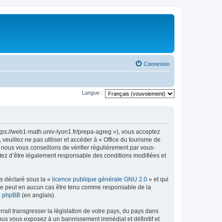
Connexion
Langue :
ttps://web1-math.univ-lyon1.fr/prepa-agreg »), vous acceptez
euillez ne pas utiliser et accéder à « Office du tourisme de
nous vous conseillons de vérifier régulièrement par vous-
ptez d’être légalement responsable des conditions modifiées et
ns déclaré sous la «
licence publique générale GNU 2.0
» et qui
ed ne peut en aucun cas être tenu comme responsable de la
de phpBB
(en anglais).
ait transgresser la législation de votre pays, du pays dans
vous vous exposez à un bannissement immédiat et définitif et