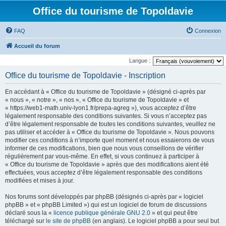
Office du tourisme de Topoldavie
FAQ
Connexion
Accueil du forum
Langue :
Office du tourisme de Topoldavie - Inscription
En accédant à « Office du tourisme de Topoldavie » (désigné ci-après par
« nous », « notre », « nos », « Office du tourisme de Topoldavie » et
« https://web1-math.univ-lyon1.fr/prepa-agreg »), vous acceptez d’être
légalement responsable des conditions suivantes. Si vous n’acceptez pas
d’être légalement responsable de toutes les conditions suivantes, veuillez ne
pas utiliser et accéder à « Office du tourisme de Topoldavie ». Nous pouvons
modifier ces conditions à n’importe quel moment et nous essaierons de vous
informer de ces modifications, bien que nous vous conseillons de vérifier
régulièrement par vous-même. En effet, si vous continuez à participer à
« Office du tourisme de Topoldavie » après que des modifications aient été
effectuées, vous acceptez d’être légalement responsable des conditions
modifiées et mises à jour.
Nos forums sont développés par phpBB (désignés ci-après par « logiciel
phpBB » et « phpBB Limited ») qui est un logiciel de forum de discussions
déclaré sous la «
licence publique générale GNU 2.0
» et qui peut être
téléchargé sur
le site de phpBB
(en anglais). Le logiciel phpBB a pour seul but