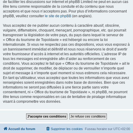
de faciliter les discussions sur internet et phpBB Limited ne peut en aucun cas
être tenu comme responsable de la conduite et du contenu que nous
acceptons et que nous n’acceptons pas. Pour plus d’informations concernant
phpBB, veuillez consulter
le site de phpBB
(en anglais).
Vous acceptez de ne publier aucun contenu à caractère abusif, obscène,
vulgaire, diffamatoire, choquant, menaçant, pornographique, etc. qui pourrait
transgresser la législation de votre pays, du pays dans lequel le serveur de
« Office du tourisme de Topoldavie » est hébergé ou encore la loi
internationale. Si vous ne respectez pas ces dispositions, vous vous exposez à
un bannissement immédiat et définitif et nous nous réservons le droit d’avertir
votre fournisseur d’accès à internet et les autorités officielles. L’adresse IP de
tous les messages est enregistrée afin d’aider au renforcement de ces
conditions. Vous acceptez le fait que « Office du tourisme de Topoldavie » ait le
droit de supprimer, de modifier, de déplacer ou de verrouiller n’importe quel
sujet et message à n’importe quel moment si nous estimons cela nécessaire.
En tant qu’utilisateur, vous acceptez que toutes les informations que vous avez
renseignées soient enregistrées dans notre base de données. Bien que ces
informations ne seront pas diffusées à une tierce partie sans votre
consentement, ni « Office du tourisme de Topoldavie », ni phpBB, ne pourront
être tenus comme responsables en cas de tentative de piratage informatique
visant à compromettre vos données.
Accueil du forum
Supprimer les cookies
Fuseau horaire sur
UTC+02:00