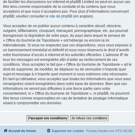
de faciliter les discussions sur internet et phpBB Limited ne peut en aucun cas
être tenu comme responsable de la conduite et du contenu que nous
acceptons et que nous n’acceptons pas. Pour plus d’informations concernant
phpBB, veuillez consulter
le site de phpBB
(en anglais).
Vous acceptez de ne publier aucun contenu à caractère abusif, obscène,
vulgaire, diffamatoire, choquant, menaçant, pornographique, etc. qui pourrait
transgresser la législation de votre pays, du pays dans lequel le serveur de
« Office du tourisme de Topoldavie » est hébergé ou encore la loi
internationale. Si vous ne respectez pas ces dispositions, vous vous exposez à
un bannissement immédiat et définitif et nous nous réservons le droit d’avertir
votre fournisseur d’accès à internet et les autorités officielles. L’adresse IP de
tous les messages est enregistrée afin d’aider au renforcement de ces
conditions. Vous acceptez le fait que « Office du tourisme de Topoldavie » ait le
droit de supprimer, de modifier, de déplacer ou de verrouiller n’importe quel
sujet et message à n’importe quel moment si nous estimons cela nécessaire.
En tant qu’utilisateur, vous acceptez que toutes les informations que vous avez
renseignées soient enregistrées dans notre base de données. Bien que ces
informations ne seront pas diffusées à une tierce partie sans votre
consentement, ni « Office du tourisme de Topoldavie », ni phpBB, ne pourront
être tenus comme responsables en cas de tentative de piratage informatique
visant à compromettre vos données.
Accueil du forum
Supprimer les cookies
Fuseau horaire sur
UTC+02:00