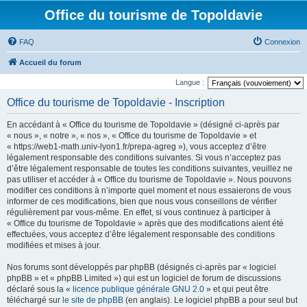
Office du tourisme de Topoldavie
FAQ
Connexion
Accueil du forum
Langue :
Office du tourisme de Topoldavie - Inscription
En accédant à « Office du tourisme de Topoldavie » (désigné ci-après par
« nous », « notre », « nos », « Office du tourisme de Topoldavie » et
« https://web1-math.univ-lyon1.fr/prepa-agreg »), vous acceptez d’être
légalement responsable des conditions suivantes. Si vous n’acceptez pas
d’être légalement responsable de toutes les conditions suivantes, veuillez ne
pas utiliser et accéder à « Office du tourisme de Topoldavie ». Nous pouvons
modifier ces conditions à n’importe quel moment et nous essaierons de vous
informer de ces modifications, bien que nous vous conseillons de vérifier
régulièrement par vous-même. En effet, si vous continuez à participer à
« Office du tourisme de Topoldavie » après que des modifications aient été
effectuées, vous acceptez d’être légalement responsable des conditions
modifiées et mises à jour.
Nos forums sont développés par phpBB (désignés ci-après par « logiciel
phpBB » et « phpBB Limited ») qui est un logiciel de forum de discussions
déclaré sous la «
licence publique générale GNU 2.0
» et qui peut être
téléchargé sur
le site de phpBB
(en anglais). Le logiciel phpBB a pour seul but