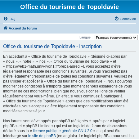
Office du tourisme de Topoldavie
FAQ
Connexion
Accueil du forum
Langue :
Office du tourisme de Topoldavie - Inscription
En accédant à « Office du tourisme de Topoldavie » (désigné ci-après par
« nous », « notre », « nos », « Office du tourisme de Topoldavie » et
« https://web1-math.univ-lyon1.fr/prepa-agreg »), vous acceptez d’être
légalement responsable des conditions suivantes. Si vous n’acceptez pas
d’être légalement responsable de toutes les conditions suivantes, veuillez ne
pas utiliser et accéder à « Office du tourisme de Topoldavie ». Nous pouvons
modifier ces conditions à n’importe quel moment et nous essaierons de vous
informer de ces modifications, bien que nous vous conseillons de vérifier
régulièrement par vous-même. En effet, si vous continuez à participer à
« Office du tourisme de Topoldavie » après que des modifications aient été
effectuées, vous acceptez d’être légalement responsable des conditions
modifiées et mises à jour.
Nos forums sont développés par phpBB (désignés ci-après par « logiciel
phpBB » et « phpBB Limited ») qui est un logiciel de forum de discussions
déclaré sous la «
licence publique générale GNU 2.0
» et qui peut être
téléchargé sur
le site de phpBB
(en anglais). Le logiciel phpBB a pour seul but