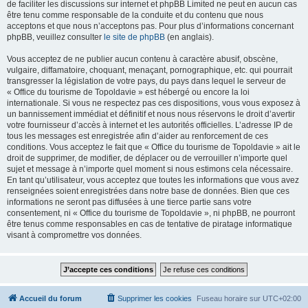
de faciliter les discussions sur internet et phpBB Limited ne peut en aucun cas
être tenu comme responsable de la conduite et du contenu que nous
acceptons et que nous n’acceptons pas. Pour plus d’informations concernant
phpBB, veuillez consulter
le site de phpBB
(en anglais).
Vous acceptez de ne publier aucun contenu à caractère abusif, obscène,
vulgaire, diffamatoire, choquant, menaçant, pornographique, etc. qui pourrait
transgresser la législation de votre pays, du pays dans lequel le serveur de
« Office du tourisme de Topoldavie » est hébergé ou encore la loi
internationale. Si vous ne respectez pas ces dispositions, vous vous exposez à
un bannissement immédiat et définitif et nous nous réservons le droit d’avertir
votre fournisseur d’accès à internet et les autorités officielles. L’adresse IP de
tous les messages est enregistrée afin d’aider au renforcement de ces
conditions. Vous acceptez le fait que « Office du tourisme de Topoldavie » ait le
droit de supprimer, de modifier, de déplacer ou de verrouiller n’importe quel
sujet et message à n’importe quel moment si nous estimons cela nécessaire.
En tant qu’utilisateur, vous acceptez que toutes les informations que vous avez
renseignées soient enregistrées dans notre base de données. Bien que ces
informations ne seront pas diffusées à une tierce partie sans votre
consentement, ni « Office du tourisme de Topoldavie », ni phpBB, ne pourront
être tenus comme responsables en cas de tentative de piratage informatique
visant à compromettre vos données.
Accueil du forum
Supprimer les cookies
Fuseau horaire sur
UTC+02:00