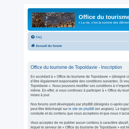
Office du tourism
« La vie, c'est la somme des éléments 
FAQ
Accueil du forum
Office du tourisme de Topoldavie - Inscription
En accédant à « Office du tourisme de Topoldavie » (désigné ci-
d’être légalement responsable des conditions suivantes. Si vous
Topoldavie ». Nous pouvons modifier ces conditions à n’import
même. En effet, si vous continuez à participer à « Office du t
mises à jour.
Nos forums sont développés par phpBB (désignés ci-après par «
peut être téléchargé sur
le site de phpBB
(en anglais). Le logic
conduite et du contenu que nous acceptons et que nous n’acce
Vous acceptez de ne publier aucun contenu à caractère abusif, 
lequel le serveur de « Office du tourisme de Topoldavie » est h