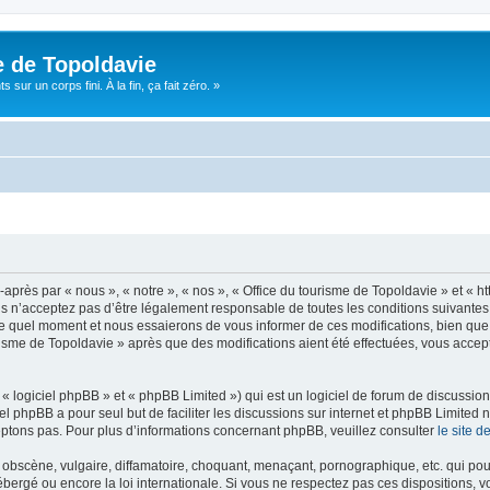
e de Topoldavie
sur un corps fini. À la fin, ça fait zéro. »
après par « nous », « notre », « nos », « Office du tourisme de Topoldavie » et « h
 n’acceptez pas d’être légalement responsable de toutes les conditions suivantes, v
e quel moment et nous essaierons de vous informer de ces modifications, bien que 
ourisme de Topoldavie » après que des modifications aient été effectuées, vous acce
 logiciel phpBB » et « phpBB Limited ») qui est un logiciel de forum de discussio
iel phpBB a pour seul but de faciliter les discussions sur internet et phpBB Limit
ptons pas. Pour plus d’informations concernant phpBB, veuillez consulter
le site 
obscène, vulgaire, diffamatoire, choquant, menaçant, pornographique, etc. qui pourr
ébergé ou encore la loi internationale. Si vous ne respectez pas ces dispositions, 