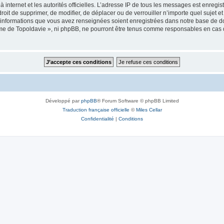
 à internet et les autorités officielles. L’adresse IP de tous les messages est enregi
e droit de supprimer, de modifier, de déplacer ou de verrouiller n’importe quel suje
es informations que vous avez renseignées soient enregistrées dans notre base de 
isme de Topoldavie », ni phpBB, ne pourront être tenus comme responsables en cas 
Développé par
phpBB
® Forum Software © phpBB Limited
Traduction française officielle
©
Miles Cellar
Confidentialité
|
Conditions