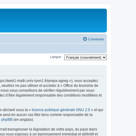
Connexion
Langue :
ttps://web1-math.univ-lyon1.fr/prepa-agreg »), vous acceptez
euillez ne pas utiliser et accéder à « Office du tourisme de
nous vous conseillons de vérifier régulièrement par vous-
ptez d’être légalement responsable des conditions modifiées et
ns déclaré sous la «
licence publique générale GNU 2.0
» et qui
ed ne peut en aucun cas être tenu comme responsable de la
de phpBB
(en anglais).
ait transgresser la législation de votre pays, du pays dans
vous vous exposez à un bannissement immédiat et définitif et