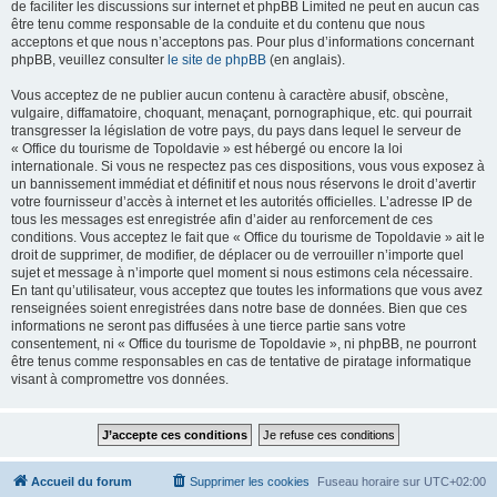
de faciliter les discussions sur internet et phpBB Limited ne peut en aucun cas
être tenu comme responsable de la conduite et du contenu que nous
acceptons et que nous n’acceptons pas. Pour plus d’informations concernant
phpBB, veuillez consulter
le site de phpBB
(en anglais).
Vous acceptez de ne publier aucun contenu à caractère abusif, obscène,
vulgaire, diffamatoire, choquant, menaçant, pornographique, etc. qui pourrait
transgresser la législation de votre pays, du pays dans lequel le serveur de
« Office du tourisme de Topoldavie » est hébergé ou encore la loi
internationale. Si vous ne respectez pas ces dispositions, vous vous exposez à
un bannissement immédiat et définitif et nous nous réservons le droit d’avertir
votre fournisseur d’accès à internet et les autorités officielles. L’adresse IP de
tous les messages est enregistrée afin d’aider au renforcement de ces
conditions. Vous acceptez le fait que « Office du tourisme de Topoldavie » ait le
droit de supprimer, de modifier, de déplacer ou de verrouiller n’importe quel
sujet et message à n’importe quel moment si nous estimons cela nécessaire.
En tant qu’utilisateur, vous acceptez que toutes les informations que vous avez
renseignées soient enregistrées dans notre base de données. Bien que ces
informations ne seront pas diffusées à une tierce partie sans votre
consentement, ni « Office du tourisme de Topoldavie », ni phpBB, ne pourront
être tenus comme responsables en cas de tentative de piratage informatique
visant à compromettre vos données.
Accueil du forum
Supprimer les cookies
Fuseau horaire sur
UTC+02:00