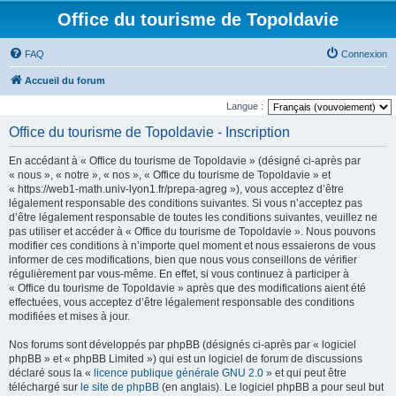
Office du tourisme de Topoldavie
FAQ
Connexion
Accueil du forum
Langue :
Office du tourisme de Topoldavie - Inscription
En accédant à « Office du tourisme de Topoldavie » (désigné ci-après par
« nous », « notre », « nos », « Office du tourisme de Topoldavie » et
« https://web1-math.univ-lyon1.fr/prepa-agreg »), vous acceptez d’être
légalement responsable des conditions suivantes. Si vous n’acceptez pas
d’être légalement responsable de toutes les conditions suivantes, veuillez ne
pas utiliser et accéder à « Office du tourisme de Topoldavie ». Nous pouvons
modifier ces conditions à n’importe quel moment et nous essaierons de vous
informer de ces modifications, bien que nous vous conseillons de vérifier
régulièrement par vous-même. En effet, si vous continuez à participer à
« Office du tourisme de Topoldavie » après que des modifications aient été
effectuées, vous acceptez d’être légalement responsable des conditions
modifiées et mises à jour.
Nos forums sont développés par phpBB (désignés ci-après par « logiciel
phpBB » et « phpBB Limited ») qui est un logiciel de forum de discussions
déclaré sous la «
licence publique générale GNU 2.0
» et qui peut être
téléchargé sur
le site de phpBB
(en anglais). Le logiciel phpBB a pour seul but