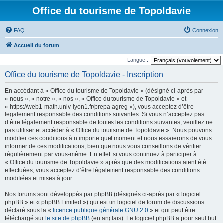
Office du tourisme de Topoldavie
FAQ
Connexion
Accueil du forum
Langue :
Office du tourisme de Topoldavie - Inscription
En accédant à « Office du tourisme de Topoldavie » (désigné ci-après par
« nous », « notre », « nos », « Office du tourisme de Topoldavie » et
« https://web1-math.univ-lyon1.fr/prepa-agreg »), vous acceptez d’être
légalement responsable des conditions suivantes. Si vous n’acceptez pas
d’être légalement responsable de toutes les conditions suivantes, veuillez ne
pas utiliser et accéder à « Office du tourisme de Topoldavie ». Nous pouvons
modifier ces conditions à n’importe quel moment et nous essaierons de vous
informer de ces modifications, bien que nous vous conseillons de vérifier
régulièrement par vous-même. En effet, si vous continuez à participer à
« Office du tourisme de Topoldavie » après que des modifications aient été
effectuées, vous acceptez d’être légalement responsable des conditions
modifiées et mises à jour.
Nos forums sont développés par phpBB (désignés ci-après par « logiciel
phpBB » et « phpBB Limited ») qui est un logiciel de forum de discussions
déclaré sous la «
licence publique générale GNU 2.0
» et qui peut être
téléchargé sur
le site de phpBB
(en anglais). Le logiciel phpBB a pour seul but