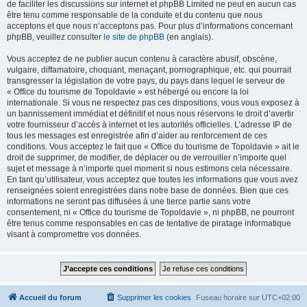
de faciliter les discussions sur internet et phpBB Limited ne peut en aucun cas
être tenu comme responsable de la conduite et du contenu que nous
acceptons et que nous n’acceptons pas. Pour plus d’informations concernant
phpBB, veuillez consulter
le site de phpBB
(en anglais).
Vous acceptez de ne publier aucun contenu à caractère abusif, obscène,
vulgaire, diffamatoire, choquant, menaçant, pornographique, etc. qui pourrait
transgresser la législation de votre pays, du pays dans lequel le serveur de
« Office du tourisme de Topoldavie » est hébergé ou encore la loi
internationale. Si vous ne respectez pas ces dispositions, vous vous exposez à
un bannissement immédiat et définitif et nous nous réservons le droit d’avertir
votre fournisseur d’accès à internet et les autorités officielles. L’adresse IP de
tous les messages est enregistrée afin d’aider au renforcement de ces
conditions. Vous acceptez le fait que « Office du tourisme de Topoldavie » ait le
droit de supprimer, de modifier, de déplacer ou de verrouiller n’importe quel
sujet et message à n’importe quel moment si nous estimons cela nécessaire.
En tant qu’utilisateur, vous acceptez que toutes les informations que vous avez
renseignées soient enregistrées dans notre base de données. Bien que ces
informations ne seront pas diffusées à une tierce partie sans votre
consentement, ni « Office du tourisme de Topoldavie », ni phpBB, ne pourront
être tenus comme responsables en cas de tentative de piratage informatique
visant à compromettre vos données.
Accueil du forum
Supprimer les cookies
Fuseau horaire sur
UTC+02:00