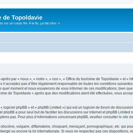
e de Topoldavie
sur un corps fini. À la fin, ça fait zéro. »
après par « nous », « notre », « nos », « Office du tourisme de Topoldavie » et « h
 n’acceptez pas d’être légalement responsable de toutes les conditions suivantes, v
e quel moment et nous essaierons de vous informer de ces modifications, bien que 
ourisme de Topoldavie » après que des modifications aient été effectuées, vous acce
 logiciel phpBB » et « phpBB Limited ») qui est un logiciel de forum de discussio
iel phpBB a pour seul but de faciliter les discussions sur internet et phpBB Limit
ptons pas. Pour plus d’informations concernant phpBB, veuillez consulter
le site 
obscène, vulgaire, diffamatoire, choquant, menaçant, pornographique, etc. qui pourr
ébergé ou encore la loi internationale. Si vous ne respectez pas ces dispositions, 