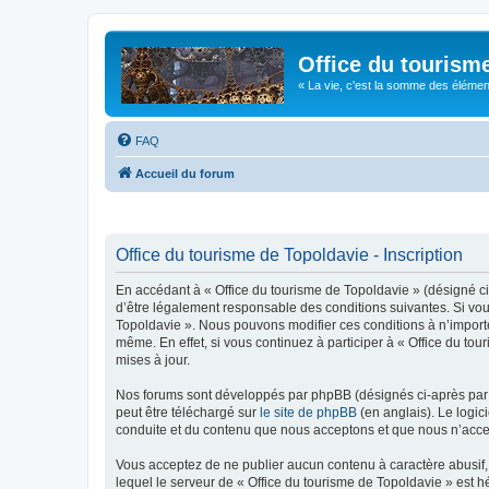
Office du tourism
« La vie, c'est la somme des éléments 
FAQ
Accueil du forum
Office du tourisme de Topoldavie - Inscription
En accédant à « Office du tourisme de Topoldavie » (désigné ci-
d’être légalement responsable des conditions suivantes. Si vous
Topoldavie ». Nous pouvons modifier ces conditions à n’import
même. En effet, si vous continuez à participer à « Office du t
mises à jour.
Nos forums sont développés par phpBB (désignés ci-après par «
peut être téléchargé sur
le site de phpBB
(en anglais). Le logic
conduite et du contenu que nous acceptons et que nous n’acce
Vous acceptez de ne publier aucun contenu à caractère abusif, 
lequel le serveur de « Office du tourisme de Topoldavie » est h