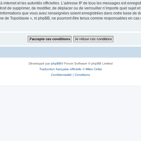
 à internet et les autorités officielles. L’adresse IP de tous les messages est enregi
e droit de supprimer, de modifier, de déplacer ou de verrouiller n’importe quel suje
es informations que vous avez renseignées soient enregistrées dans notre base de 
isme de Topoldavie », ni phpBB, ne pourront être tenus comme responsables en cas 
Développé par
phpBB
® Forum Software © phpBB Limited
Traduction française officielle
©
Miles Cellar
Confidentialité
|
Conditions