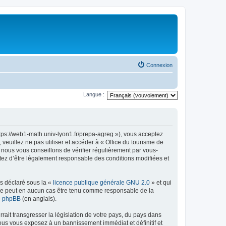
Connexion
Langue :
ttps://web1-math.univ-lyon1.fr/prepa-agreg »), vous acceptez
euillez ne pas utiliser et accéder à « Office du tourisme de
nous vous conseillons de vérifier régulièrement par vous-
ptez d’être légalement responsable des conditions modifiées et
ns déclaré sous la «
licence publique générale GNU 2.0
» et qui
ed ne peut en aucun cas être tenu comme responsable de la
de phpBB
(en anglais).
ait transgresser la législation de votre pays, du pays dans
vous vous exposez à un bannissement immédiat et définitif et