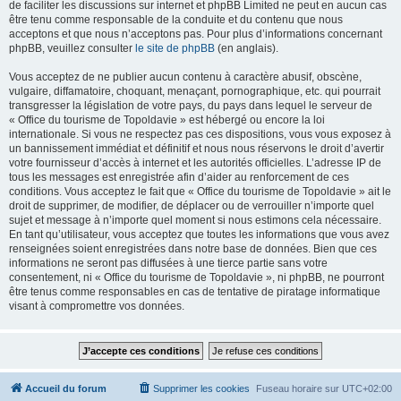
de faciliter les discussions sur internet et phpBB Limited ne peut en aucun cas
être tenu comme responsable de la conduite et du contenu que nous
acceptons et que nous n’acceptons pas. Pour plus d’informations concernant
phpBB, veuillez consulter
le site de phpBB
(en anglais).
Vous acceptez de ne publier aucun contenu à caractère abusif, obscène,
vulgaire, diffamatoire, choquant, menaçant, pornographique, etc. qui pourrait
transgresser la législation de votre pays, du pays dans lequel le serveur de
« Office du tourisme de Topoldavie » est hébergé ou encore la loi
internationale. Si vous ne respectez pas ces dispositions, vous vous exposez à
un bannissement immédiat et définitif et nous nous réservons le droit d’avertir
votre fournisseur d’accès à internet et les autorités officielles. L’adresse IP de
tous les messages est enregistrée afin d’aider au renforcement de ces
conditions. Vous acceptez le fait que « Office du tourisme de Topoldavie » ait le
droit de supprimer, de modifier, de déplacer ou de verrouiller n’importe quel
sujet et message à n’importe quel moment si nous estimons cela nécessaire.
En tant qu’utilisateur, vous acceptez que toutes les informations que vous avez
renseignées soient enregistrées dans notre base de données. Bien que ces
informations ne seront pas diffusées à une tierce partie sans votre
consentement, ni « Office du tourisme de Topoldavie », ni phpBB, ne pourront
être tenus comme responsables en cas de tentative de piratage informatique
visant à compromettre vos données.
Accueil du forum
Supprimer les cookies
Fuseau horaire sur
UTC+02:00