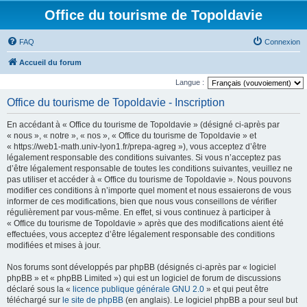
Office du tourisme de Topoldavie
FAQ
Connexion
Accueil du forum
Langue :
Office du tourisme de Topoldavie - Inscription
En accédant à « Office du tourisme de Topoldavie » (désigné ci-après par
« nous », « notre », « nos », « Office du tourisme de Topoldavie » et
« https://web1-math.univ-lyon1.fr/prepa-agreg »), vous acceptez d’être
légalement responsable des conditions suivantes. Si vous n’acceptez pas
d’être légalement responsable de toutes les conditions suivantes, veuillez ne
pas utiliser et accéder à « Office du tourisme de Topoldavie ». Nous pouvons
modifier ces conditions à n’importe quel moment et nous essaierons de vous
informer de ces modifications, bien que nous vous conseillons de vérifier
régulièrement par vous-même. En effet, si vous continuez à participer à
« Office du tourisme de Topoldavie » après que des modifications aient été
effectuées, vous acceptez d’être légalement responsable des conditions
modifiées et mises à jour.
Nos forums sont développés par phpBB (désignés ci-après par « logiciel
phpBB » et « phpBB Limited ») qui est un logiciel de forum de discussions
déclaré sous la «
licence publique générale GNU 2.0
» et qui peut être
téléchargé sur
le site de phpBB
(en anglais). Le logiciel phpBB a pour seul but