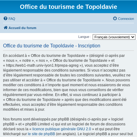
Office du tourisme de Topoldavie
FAQ
Connexion
Accueil du forum
Langue :
Office du tourisme de Topoldavie - Inscription
En accédant à « Office du tourisme de Topoldavie » (désigné ci-après par
« nous », « notre », « nos », « Office du tourisme de Topoldavie » et
« https://web1-math.univ-lyon1.fr/prepa-agreg »), vous acceptez d’être
légalement responsable des conditions suivantes. Si vous n’acceptez pas
d’être légalement responsable de toutes les conditions suivantes, veuillez ne
pas utiliser et accéder à « Office du tourisme de Topoldavie ». Nous pouvons
modifier ces conditions à n’importe quel moment et nous essaierons de vous
informer de ces modifications, bien que nous vous conseillons de vérifier
régulièrement par vous-même. En effet, si vous continuez à participer à
« Office du tourisme de Topoldavie » après que des modifications aient été
effectuées, vous acceptez d’être légalement responsable des conditions
modifiées et mises à jour.
Nos forums sont développés par phpBB (désignés ci-après par « logiciel
phpBB » et « phpBB Limited ») qui est un logiciel de forum de discussions
déclaré sous la «
licence publique générale GNU 2.0
» et qui peut être
téléchargé sur
le site de phpBB
(en anglais). Le logiciel phpBB a pour seul but