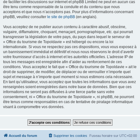
de faciliter les discussions sur internet et phpBB Limited ne peut en aucun cas
être tenu comme responsable de la conduite et du contenu que nous
acceptons et que nous n’acceptons pas. Pour plus d’informations concernant
phpBB, veuillez consulter
le site de phpBB
(en anglais).
Vous acceptez de ne publier aucun contenu à caractère abusif, obscène,
vulgaire, diffamatoire, choquant, menaçant, pornographique, etc. qui pourrait
transgresser la législation de votre pays, du pays dans lequel le serveur de
« Office du tourisme de Topoldavie » est hébergé ou encore la loi
internationale. Si vous ne respectez pas ces dispositions, vous vous exposez à
un bannissement immédiat et définitif et nous nous réservons le droit d’avertir
votre fournisseur d’accès à internet et les autorités officielles. L’adresse IP de
tous les messages est enregistrée afin d’aider au renforcement de ces
conditions. Vous acceptez le fait que « Office du tourisme de Topoldavie » ait le
droit de supprimer, de modifier, de déplacer ou de verrouiller n’importe quel
sujet et message à n’importe quel moment si nous estimons cela nécessaire.
En tant qu’utilisateur, vous acceptez que toutes les informations que vous avez
renseignées soient enregistrées dans notre base de données. Bien que ces
informations ne seront pas diffusées à une tierce partie sans votre
consentement, ni « Office du tourisme de Topoldavie », ni phpBB, ne pourront
être tenus comme responsables en cas de tentative de piratage informatique
visant à compromettre vos données.
Accueil du forum
Supprimer les cookies
Fuseau horaire sur
UTC+02:00