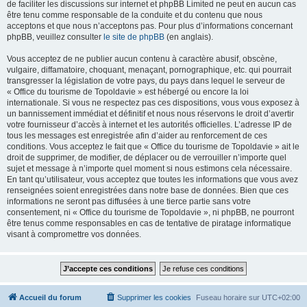
de faciliter les discussions sur internet et phpBB Limited ne peut en aucun cas
être tenu comme responsable de la conduite et du contenu que nous
acceptons et que nous n’acceptons pas. Pour plus d’informations concernant
phpBB, veuillez consulter
le site de phpBB
(en anglais).
Vous acceptez de ne publier aucun contenu à caractère abusif, obscène,
vulgaire, diffamatoire, choquant, menaçant, pornographique, etc. qui pourrait
transgresser la législation de votre pays, du pays dans lequel le serveur de
« Office du tourisme de Topoldavie » est hébergé ou encore la loi
internationale. Si vous ne respectez pas ces dispositions, vous vous exposez à
un bannissement immédiat et définitif et nous nous réservons le droit d’avertir
votre fournisseur d’accès à internet et les autorités officielles. L’adresse IP de
tous les messages est enregistrée afin d’aider au renforcement de ces
conditions. Vous acceptez le fait que « Office du tourisme de Topoldavie » ait le
droit de supprimer, de modifier, de déplacer ou de verrouiller n’importe quel
sujet et message à n’importe quel moment si nous estimons cela nécessaire.
En tant qu’utilisateur, vous acceptez que toutes les informations que vous avez
renseignées soient enregistrées dans notre base de données. Bien que ces
informations ne seront pas diffusées à une tierce partie sans votre
consentement, ni « Office du tourisme de Topoldavie », ni phpBB, ne pourront
être tenus comme responsables en cas de tentative de piratage informatique
visant à compromettre vos données.
Accueil du forum
Supprimer les cookies
Fuseau horaire sur
UTC+02:00