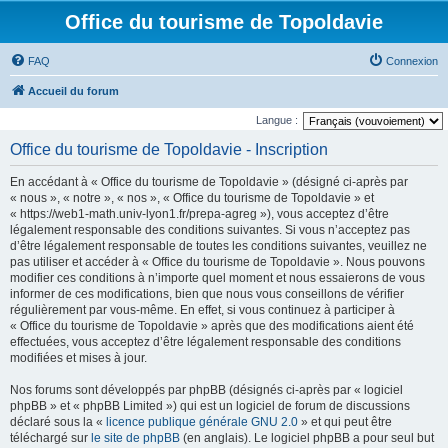
Office du tourisme de Topoldavie
FAQ
Connexion
Accueil du forum
Langue :
Office du tourisme de Topoldavie - Inscription
En accédant à « Office du tourisme de Topoldavie » (désigné ci-après par
« nous », « notre », « nos », « Office du tourisme de Topoldavie » et
« https://web1-math.univ-lyon1.fr/prepa-agreg »), vous acceptez d’être
légalement responsable des conditions suivantes. Si vous n’acceptez pas
d’être légalement responsable de toutes les conditions suivantes, veuillez ne
pas utiliser et accéder à « Office du tourisme de Topoldavie ». Nous pouvons
modifier ces conditions à n’importe quel moment et nous essaierons de vous
informer de ces modifications, bien que nous vous conseillons de vérifier
régulièrement par vous-même. En effet, si vous continuez à participer à
« Office du tourisme de Topoldavie » après que des modifications aient été
effectuées, vous acceptez d’être légalement responsable des conditions
modifiées et mises à jour.
Nos forums sont développés par phpBB (désignés ci-après par « logiciel
phpBB » et « phpBB Limited ») qui est un logiciel de forum de discussions
déclaré sous la «
licence publique générale GNU 2.0
» et qui peut être
téléchargé sur
le site de phpBB
(en anglais). Le logiciel phpBB a pour seul but