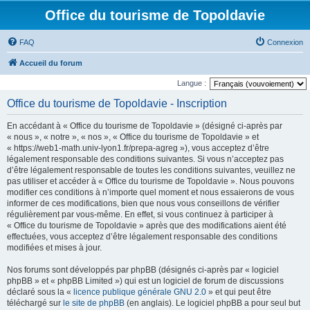
Office du tourisme de Topoldavie
FAQ
Connexion
Accueil du forum
Langue :
Office du tourisme de Topoldavie - Inscription
En accédant à « Office du tourisme de Topoldavie » (désigné ci-après par
« nous », « notre », « nos », « Office du tourisme de Topoldavie » et
« https://web1-math.univ-lyon1.fr/prepa-agreg »), vous acceptez d’être
légalement responsable des conditions suivantes. Si vous n’acceptez pas
d’être légalement responsable de toutes les conditions suivantes, veuillez ne
pas utiliser et accéder à « Office du tourisme de Topoldavie ». Nous pouvons
modifier ces conditions à n’importe quel moment et nous essaierons de vous
informer de ces modifications, bien que nous vous conseillons de vérifier
régulièrement par vous-même. En effet, si vous continuez à participer à
« Office du tourisme de Topoldavie » après que des modifications aient été
effectuées, vous acceptez d’être légalement responsable des conditions
modifiées et mises à jour.
Nos forums sont développés par phpBB (désignés ci-après par « logiciel
phpBB » et « phpBB Limited ») qui est un logiciel de forum de discussions
déclaré sous la «
licence publique générale GNU 2.0
» et qui peut être
téléchargé sur
le site de phpBB
(en anglais). Le logiciel phpBB a pour seul but