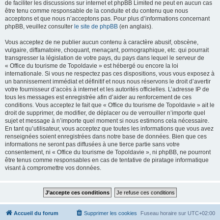
de faciliter les discussions sur internet et phpBB Limited ne peut en aucun cas
être tenu comme responsable de la conduite et du contenu que nous
acceptons et que nous n’acceptons pas. Pour plus d’informations concernant
phpBB, veuillez consulter
le site de phpBB
(en anglais).
Vous acceptez de ne publier aucun contenu à caractère abusif, obscène,
vulgaire, diffamatoire, choquant, menaçant, pornographique, etc. qui pourrait
transgresser la législation de votre pays, du pays dans lequel le serveur de
« Office du tourisme de Topoldavie » est hébergé ou encore la loi
internationale. Si vous ne respectez pas ces dispositions, vous vous exposez à
un bannissement immédiat et définitif et nous nous réservons le droit d’avertir
votre fournisseur d’accès à internet et les autorités officielles. L’adresse IP de
tous les messages est enregistrée afin d’aider au renforcement de ces
conditions. Vous acceptez le fait que « Office du tourisme de Topoldavie » ait le
droit de supprimer, de modifier, de déplacer ou de verrouiller n’importe quel
sujet et message à n’importe quel moment si nous estimons cela nécessaire.
En tant qu’utilisateur, vous acceptez que toutes les informations que vous avez
renseignées soient enregistrées dans notre base de données. Bien que ces
informations ne seront pas diffusées à une tierce partie sans votre
consentement, ni « Office du tourisme de Topoldavie », ni phpBB, ne pourront
être tenus comme responsables en cas de tentative de piratage informatique
visant à compromettre vos données.
Accueil du forum
Supprimer les cookies
Fuseau horaire sur
UTC+02:00