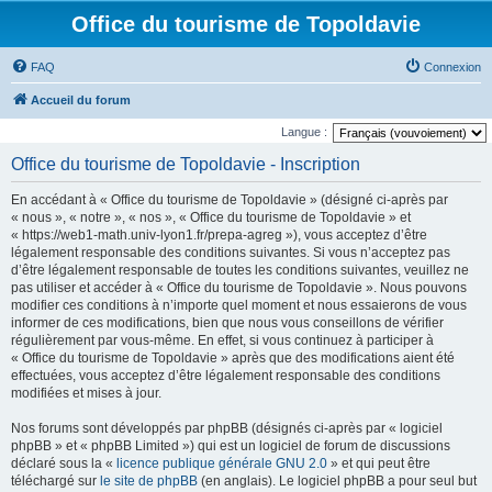
Office du tourisme de Topoldavie
FAQ
Connexion
Accueil du forum
Langue :
Office du tourisme de Topoldavie - Inscription
En accédant à « Office du tourisme de Topoldavie » (désigné ci-après par
« nous », « notre », « nos », « Office du tourisme de Topoldavie » et
« https://web1-math.univ-lyon1.fr/prepa-agreg »), vous acceptez d’être
légalement responsable des conditions suivantes. Si vous n’acceptez pas
d’être légalement responsable de toutes les conditions suivantes, veuillez ne
pas utiliser et accéder à « Office du tourisme de Topoldavie ». Nous pouvons
modifier ces conditions à n’importe quel moment et nous essaierons de vous
informer de ces modifications, bien que nous vous conseillons de vérifier
régulièrement par vous-même. En effet, si vous continuez à participer à
« Office du tourisme de Topoldavie » après que des modifications aient été
effectuées, vous acceptez d’être légalement responsable des conditions
modifiées et mises à jour.
Nos forums sont développés par phpBB (désignés ci-après par « logiciel
phpBB » et « phpBB Limited ») qui est un logiciel de forum de discussions
déclaré sous la «
licence publique générale GNU 2.0
» et qui peut être
téléchargé sur
le site de phpBB
(en anglais). Le logiciel phpBB a pour seul but