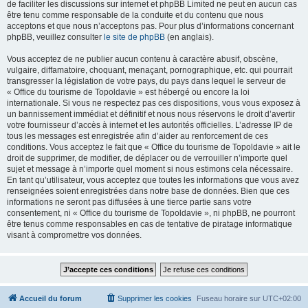
de faciliter les discussions sur internet et phpBB Limited ne peut en aucun cas
être tenu comme responsable de la conduite et du contenu que nous
acceptons et que nous n’acceptons pas. Pour plus d’informations concernant
phpBB, veuillez consulter
le site de phpBB
(en anglais).
Vous acceptez de ne publier aucun contenu à caractère abusif, obscène,
vulgaire, diffamatoire, choquant, menaçant, pornographique, etc. qui pourrait
transgresser la législation de votre pays, du pays dans lequel le serveur de
« Office du tourisme de Topoldavie » est hébergé ou encore la loi
internationale. Si vous ne respectez pas ces dispositions, vous vous exposez à
un bannissement immédiat et définitif et nous nous réservons le droit d’avertir
votre fournisseur d’accès à internet et les autorités officielles. L’adresse IP de
tous les messages est enregistrée afin d’aider au renforcement de ces
conditions. Vous acceptez le fait que « Office du tourisme de Topoldavie » ait le
droit de supprimer, de modifier, de déplacer ou de verrouiller n’importe quel
sujet et message à n’importe quel moment si nous estimons cela nécessaire.
En tant qu’utilisateur, vous acceptez que toutes les informations que vous avez
renseignées soient enregistrées dans notre base de données. Bien que ces
informations ne seront pas diffusées à une tierce partie sans votre
consentement, ni « Office du tourisme de Topoldavie », ni phpBB, ne pourront
être tenus comme responsables en cas de tentative de piratage informatique
visant à compromettre vos données.
Accueil du forum
Supprimer les cookies
Fuseau horaire sur
UTC+02:00