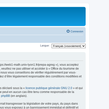
Connexion
Langue :
ttps://web1-math.univ-lyon1.fr/prepa-agreg »), vous acceptez
euillez ne pas utiliser et accéder à « Office du tourisme de
nous vous conseillons de vérifier régulièrement par vous-
ptez d’être légalement responsable des conditions modifiées et
ns déclaré sous la «
licence publique générale GNU 2.0
» et qui
ed ne peut en aucun cas être tenu comme responsable de la
de phpBB
(en anglais).
ait transgresser la législation de votre pays, du pays dans
vous vous exposez à un bannissement immédiat et définitif et