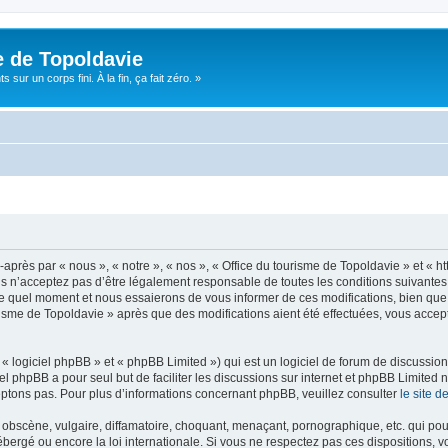
e de Topoldavie
sur un corps fini. À la fin, ça fait zéro. »
après par « nous », « notre », « nos », « Office du tourisme de Topoldavie » et « h
 n’acceptez pas d’être légalement responsable de toutes les conditions suivantes, v
e quel moment et nous essaierons de vous informer de ces modifications, bien que 
ourisme de Topoldavie » après que des modifications aient été effectuées, vous acce
 logiciel phpBB » et « phpBB Limited ») qui est un logiciel de forum de discussio
iel phpBB a pour seul but de faciliter les discussions sur internet et phpBB Limit
ptons pas. Pour plus d’informations concernant phpBB, veuillez consulter
le site 
obscène, vulgaire, diffamatoire, choquant, menaçant, pornographique, etc. qui pourr
ébergé ou encore la loi internationale. Si vous ne respectez pas ces dispositions, 