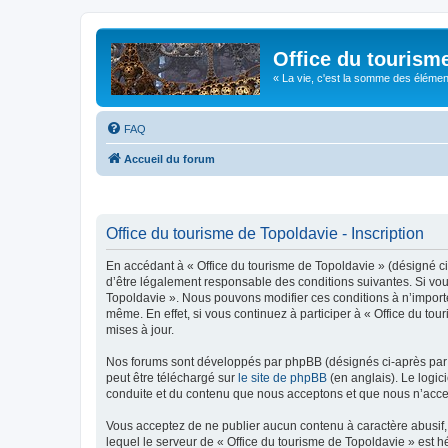
Office du tourism
« La vie, c'est la somme des éléments 
FAQ
Accueil du forum
Office du tourisme de Topoldavie - Inscription
En accédant à « Office du tourisme de Topoldavie » (désigné ci-
d’être légalement responsable des conditions suivantes. Si vous
Topoldavie ». Nous pouvons modifier ces conditions à n’import
même. En effet, si vous continuez à participer à « Office du t
mises à jour.
Nos forums sont développés par phpBB (désignés ci-après par «
peut être téléchargé sur
le site de phpBB
(en anglais). Le logic
conduite et du contenu que nous acceptons et que nous n’acce
Vous acceptez de ne publier aucun contenu à caractère abusif, 
lequel le serveur de « Office du tourisme de Topoldavie » est h