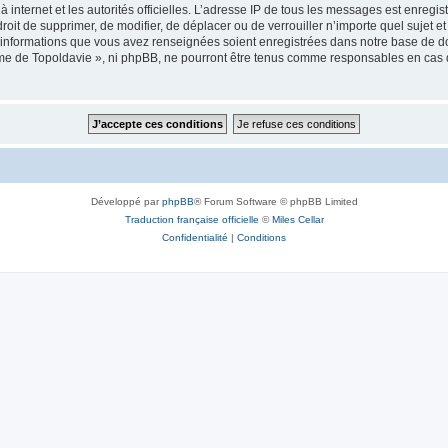
 à internet et les autorités officielles. L’adresse IP de tous les messages est enregi
e droit de supprimer, de modifier, de déplacer ou de verrouiller n’importe quel suje
es informations que vous avez renseignées soient enregistrées dans notre base de 
isme de Topoldavie », ni phpBB, ne pourront être tenus comme responsables en cas 
Développé par
phpBB
® Forum Software © phpBB Limited
Traduction française officielle
©
Miles Cellar
Confidentialité
|
Conditions