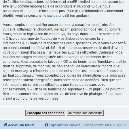
de faciliter les discussions sur internet et phpBB Limited ne peut en aucun cas
être tenu comme responsable de la conduite et du contenu que nous
acceptons et que nous n’acceptons pas. Pour plus d’informations concernant
phpBB, veuillez consulter
le site de phpBB
(en anglais).
Vous acceptez de ne publier aucun contenu à caractère abusif, obscène,
vulgaire, diffamatoire, choquant, menaçant, pornographique, etc. qui pourrait
transgresser la législation de votre pays, du pays dans lequel le serveur de
« Office du tourisme de Topoldavie » est hébergé ou encore la loi
internationale. Si vous ne respectez pas ces dispositions, vous vous exposez à
un bannissement immédiat et définitif et nous nous réservons le droit d’avertir
votre fournisseur d’accès à internet et les autorités officielles. L’adresse IP de
tous les messages est enregistrée afin d’aider au renforcement de ces
conditions. Vous acceptez le fait que « Office du tourisme de Topoldavie » ait le
droit de supprimer, de modifier, de déplacer ou de verrouiller n’importe quel
sujet et message à n’importe quel moment si nous estimons cela nécessaire.
En tant qu’utilisateur, vous acceptez que toutes les informations que vous avez
renseignées soient enregistrées dans notre base de données. Bien que ces
informations ne seront pas diffusées à une tierce partie sans votre
consentement, ni « Office du tourisme de Topoldavie », ni phpBB, ne pourront
être tenus comme responsables en cas de tentative de piratage informatique
visant à compromettre vos données.
Accueil du forum
Supprimer les cookies
Fuseau horaire sur
UTC+02:00