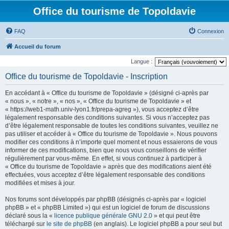
Office du tourisme de Topoldavie
FAQ
Connexion
Accueil du forum
Langue :
Office du tourisme de Topoldavie - Inscription
En accédant à « Office du tourisme de Topoldavie » (désigné ci-après par
« nous », « notre », « nos », « Office du tourisme de Topoldavie » et
« https://web1-math.univ-lyon1.fr/prepa-agreg »), vous acceptez d’être
légalement responsable des conditions suivantes. Si vous n’acceptez pas
d’être légalement responsable de toutes les conditions suivantes, veuillez ne
pas utiliser et accéder à « Office du tourisme de Topoldavie ». Nous pouvons
modifier ces conditions à n’importe quel moment et nous essaierons de vous
informer de ces modifications, bien que nous vous conseillons de vérifier
régulièrement par vous-même. En effet, si vous continuez à participer à
« Office du tourisme de Topoldavie » après que des modifications aient été
effectuées, vous acceptez d’être légalement responsable des conditions
modifiées et mises à jour.
Nos forums sont développés par phpBB (désignés ci-après par « logiciel
phpBB » et « phpBB Limited ») qui est un logiciel de forum de discussions
déclaré sous la «
licence publique générale GNU 2.0
» et qui peut être
téléchargé sur
le site de phpBB
(en anglais). Le logiciel phpBB a pour seul but