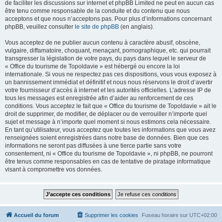
de faciliter les discussions sur internet et phpBB Limited ne peut en aucun cas
être tenu comme responsable de la conduite et du contenu que nous
acceptons et que nous n’acceptons pas. Pour plus d’informations concernant
phpBB, veuillez consulter
le site de phpBB
(en anglais).
Vous acceptez de ne publier aucun contenu à caractère abusif, obscène,
vulgaire, diffamatoire, choquant, menaçant, pornographique, etc. qui pourrait
transgresser la législation de votre pays, du pays dans lequel le serveur de
« Office du tourisme de Topoldavie » est hébergé ou encore la loi
internationale. Si vous ne respectez pas ces dispositions, vous vous exposez à
un bannissement immédiat et définitif et nous nous réservons le droit d’avertir
votre fournisseur d’accès à internet et les autorités officielles. L’adresse IP de
tous les messages est enregistrée afin d’aider au renforcement de ces
conditions. Vous acceptez le fait que « Office du tourisme de Topoldavie » ait le
droit de supprimer, de modifier, de déplacer ou de verrouiller n’importe quel
sujet et message à n’importe quel moment si nous estimons cela nécessaire.
En tant qu’utilisateur, vous acceptez que toutes les informations que vous avez
renseignées soient enregistrées dans notre base de données. Bien que ces
informations ne seront pas diffusées à une tierce partie sans votre
consentement, ni « Office du tourisme de Topoldavie », ni phpBB, ne pourront
être tenus comme responsables en cas de tentative de piratage informatique
visant à compromettre vos données.
Accueil du forum
Supprimer les cookies
Fuseau horaire sur
UTC+02:00