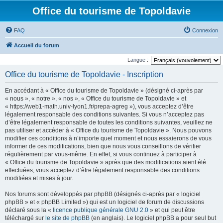
Office du tourisme de Topoldavie
FAQ
Connexion
Accueil du forum
Langue :
Office du tourisme de Topoldavie - Inscription
En accédant à « Office du tourisme de Topoldavie » (désigné ci-après par
« nous », « notre », « nos », « Office du tourisme de Topoldavie » et
« https://web1-math.univ-lyon1.fr/prepa-agreg »), vous acceptez d’être
légalement responsable des conditions suivantes. Si vous n’acceptez pas
d’être légalement responsable de toutes les conditions suivantes, veuillez ne
pas utiliser et accéder à « Office du tourisme de Topoldavie ». Nous pouvons
modifier ces conditions à n’importe quel moment et nous essaierons de vous
informer de ces modifications, bien que nous vous conseillons de vérifier
régulièrement par vous-même. En effet, si vous continuez à participer à
« Office du tourisme de Topoldavie » après que des modifications aient été
effectuées, vous acceptez d’être légalement responsable des conditions
modifiées et mises à jour.
Nos forums sont développés par phpBB (désignés ci-après par « logiciel
phpBB » et « phpBB Limited ») qui est un logiciel de forum de discussions
déclaré sous la «
licence publique générale GNU 2.0
» et qui peut être
téléchargé sur
le site de phpBB
(en anglais). Le logiciel phpBB a pour seul but