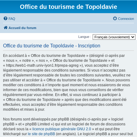
Office du tourisme de Topoldavie
FAQ
Connexion
Accueil du forum
Langue :
Office du tourisme de Topoldavie - Inscription
En accédant à « Office du tourisme de Topoldavie » (désigné ci-après par
« nous », « notre », « nos », « Office du tourisme de Topoldavie » et
« https://web1-math.univ-lyon1.fr/prepa-agreg »), vous acceptez d’être
légalement responsable des conditions suivantes. Si vous n’acceptez pas
d’être légalement responsable de toutes les conditions suivantes, veuillez ne
pas utiliser et accéder à « Office du tourisme de Topoldavie ». Nous pouvons
modifier ces conditions à n’importe quel moment et nous essaierons de vous
informer de ces modifications, bien que nous vous conseillons de vérifier
régulièrement par vous-même. En effet, si vous continuez à participer à
« Office du tourisme de Topoldavie » après que des modifications aient été
effectuées, vous acceptez d’être légalement responsable des conditions
modifiées et mises à jour.
Nos forums sont développés par phpBB (désignés ci-après par « logiciel
phpBB » et « phpBB Limited ») qui est un logiciel de forum de discussions
déclaré sous la «
licence publique générale GNU 2.0
» et qui peut être
téléchargé sur
le site de phpBB
(en anglais). Le logiciel phpBB a pour seul but