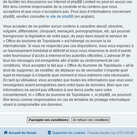
de faciliter les discussions sur internet et phpBB Limited ne peut en aucun cas
être tenu comme responsable de la conduite et du contenu que nous
acceptons et que nous n’acceptons pas. Pour plus d’informations concernant
phpBB, veuillez consulter
le site de phpBB
(en anglais).
Vous acceptez de ne publier aucun contenu à caractère abusif, obscène,
vulgaire, diffamatoire, choquant, menaçant, pornographique, etc. qui pourrait
transgresser la législation de votre pays, du pays dans lequel le serveur de
« Office du tourisme de Topoldavie » est hébergé ou encore la loi
internationale. Si vous ne respectez pas ces dispositions, vous vous exposez à
un bannissement immédiat et définitif et nous nous réservons le droit d’avertir
votre fournisseur d’accès à internet et les autorités officielles. L’adresse IP de
tous les messages est enregistrée afin d’aider au renforcement de ces
conditions. Vous acceptez le fait que « Office du tourisme de Topoldavie » ait le
droit de supprimer, de modifier, de déplacer ou de verrouiller n’importe quel
sujet et message à n’importe quel moment si nous estimons cela nécessaire.
En tant qu’utilisateur, vous acceptez que toutes les informations que vous avez
renseignées soient enregistrées dans notre base de données. Bien que ces
informations ne seront pas diffusées à une tierce partie sans votre
consentement, ni « Office du tourisme de Topoldavie », ni phpBB, ne pourront
être tenus comme responsables en cas de tentative de piratage informatique
visant à compromettre vos données.
Accueil du forum
Supprimer les cookies
Fuseau horaire sur
UTC+02:00