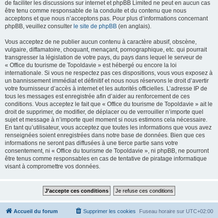
de faciliter les discussions sur internet et phpBB Limited ne peut en aucun cas
être tenu comme responsable de la conduite et du contenu que nous
acceptons et que nous n’acceptons pas. Pour plus d’informations concernant
phpBB, veuillez consulter
le site de phpBB
(en anglais).
Vous acceptez de ne publier aucun contenu à caractère abusif, obscène,
vulgaire, diffamatoire, choquant, menaçant, pornographique, etc. qui pourrait
transgresser la législation de votre pays, du pays dans lequel le serveur de
« Office du tourisme de Topoldavie » est hébergé ou encore la loi
internationale. Si vous ne respectez pas ces dispositions, vous vous exposez à
un bannissement immédiat et définitif et nous nous réservons le droit d’avertir
votre fournisseur d’accès à internet et les autorités officielles. L’adresse IP de
tous les messages est enregistrée afin d’aider au renforcement de ces
conditions. Vous acceptez le fait que « Office du tourisme de Topoldavie » ait le
droit de supprimer, de modifier, de déplacer ou de verrouiller n’importe quel
sujet et message à n’importe quel moment si nous estimons cela nécessaire.
En tant qu’utilisateur, vous acceptez que toutes les informations que vous avez
renseignées soient enregistrées dans notre base de données. Bien que ces
informations ne seront pas diffusées à une tierce partie sans votre
consentement, ni « Office du tourisme de Topoldavie », ni phpBB, ne pourront
être tenus comme responsables en cas de tentative de piratage informatique
visant à compromettre vos données.
Accueil du forum
Supprimer les cookies
Fuseau horaire sur
UTC+02:00