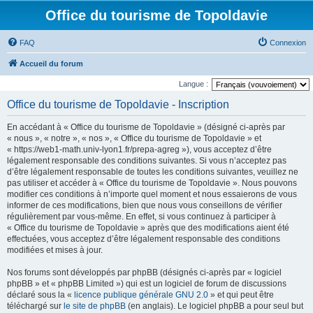
Office du tourisme de Topoldavie
FAQ
Connexion
Accueil du forum
Langue :
Office du tourisme de Topoldavie - Inscription
En accédant à « Office du tourisme de Topoldavie » (désigné ci-après par
« nous », « notre », « nos », « Office du tourisme de Topoldavie » et
« https://web1-math.univ-lyon1.fr/prepa-agreg »), vous acceptez d’être
légalement responsable des conditions suivantes. Si vous n’acceptez pas
d’être légalement responsable de toutes les conditions suivantes, veuillez ne
pas utiliser et accéder à « Office du tourisme de Topoldavie ». Nous pouvons
modifier ces conditions à n’importe quel moment et nous essaierons de vous
informer de ces modifications, bien que nous vous conseillons de vérifier
régulièrement par vous-même. En effet, si vous continuez à participer à
« Office du tourisme de Topoldavie » après que des modifications aient été
effectuées, vous acceptez d’être légalement responsable des conditions
modifiées et mises à jour.
Nos forums sont développés par phpBB (désignés ci-après par « logiciel
phpBB » et « phpBB Limited ») qui est un logiciel de forum de discussions
déclaré sous la «
licence publique générale GNU 2.0
» et qui peut être
téléchargé sur
le site de phpBB
(en anglais). Le logiciel phpBB a pour seul but