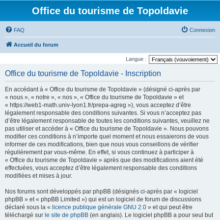
Office du tourisme de Topoldavie
FAQ
Connexion
Accueil du forum
Langue :
Office du tourisme de Topoldavie - Inscription
En accédant à « Office du tourisme de Topoldavie » (désigné ci-après par
« nous », « notre », « nos », « Office du tourisme de Topoldavie » et
« https://web1-math.univ-lyon1.fr/prepa-agreg »), vous acceptez d’être
légalement responsable des conditions suivantes. Si vous n’acceptez pas
d’être légalement responsable de toutes les conditions suivantes, veuillez ne
pas utiliser et accéder à « Office du tourisme de Topoldavie ». Nous pouvons
modifier ces conditions à n’importe quel moment et nous essaierons de vous
informer de ces modifications, bien que nous vous conseillons de vérifier
régulièrement par vous-même. En effet, si vous continuez à participer à
« Office du tourisme de Topoldavie » après que des modifications aient été
effectuées, vous acceptez d’être légalement responsable des conditions
modifiées et mises à jour.
Nos forums sont développés par phpBB (désignés ci-après par « logiciel
phpBB » et « phpBB Limited ») qui est un logiciel de forum de discussions
déclaré sous la «
licence publique générale GNU 2.0
» et qui peut être
téléchargé sur
le site de phpBB
(en anglais). Le logiciel phpBB a pour seul but