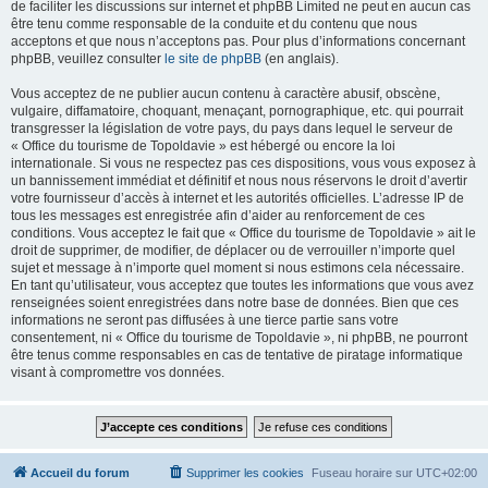
de faciliter les discussions sur internet et phpBB Limited ne peut en aucun cas
être tenu comme responsable de la conduite et du contenu que nous
acceptons et que nous n’acceptons pas. Pour plus d’informations concernant
phpBB, veuillez consulter
le site de phpBB
(en anglais).
Vous acceptez de ne publier aucun contenu à caractère abusif, obscène,
vulgaire, diffamatoire, choquant, menaçant, pornographique, etc. qui pourrait
transgresser la législation de votre pays, du pays dans lequel le serveur de
« Office du tourisme de Topoldavie » est hébergé ou encore la loi
internationale. Si vous ne respectez pas ces dispositions, vous vous exposez à
un bannissement immédiat et définitif et nous nous réservons le droit d’avertir
votre fournisseur d’accès à internet et les autorités officielles. L’adresse IP de
tous les messages est enregistrée afin d’aider au renforcement de ces
conditions. Vous acceptez le fait que « Office du tourisme de Topoldavie » ait le
droit de supprimer, de modifier, de déplacer ou de verrouiller n’importe quel
sujet et message à n’importe quel moment si nous estimons cela nécessaire.
En tant qu’utilisateur, vous acceptez que toutes les informations que vous avez
renseignées soient enregistrées dans notre base de données. Bien que ces
informations ne seront pas diffusées à une tierce partie sans votre
consentement, ni « Office du tourisme de Topoldavie », ni phpBB, ne pourront
être tenus comme responsables en cas de tentative de piratage informatique
visant à compromettre vos données.
Accueil du forum
Supprimer les cookies
Fuseau horaire sur
UTC+02:00