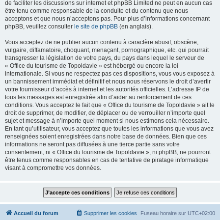
de faciliter les discussions sur internet et phpBB Limited ne peut en aucun cas
être tenu comme responsable de la conduite et du contenu que nous
acceptons et que nous n’acceptons pas. Pour plus d’informations concernant
phpBB, veuillez consulter
le site de phpBB
(en anglais).
Vous acceptez de ne publier aucun contenu à caractère abusif, obscène,
vulgaire, diffamatoire, choquant, menaçant, pornographique, etc. qui pourrait
transgresser la législation de votre pays, du pays dans lequel le serveur de
« Office du tourisme de Topoldavie » est hébergé ou encore la loi
internationale. Si vous ne respectez pas ces dispositions, vous vous exposez à
un bannissement immédiat et définitif et nous nous réservons le droit d’avertir
votre fournisseur d’accès à internet et les autorités officielles. L’adresse IP de
tous les messages est enregistrée afin d’aider au renforcement de ces
conditions. Vous acceptez le fait que « Office du tourisme de Topoldavie » ait le
droit de supprimer, de modifier, de déplacer ou de verrouiller n’importe quel
sujet et message à n’importe quel moment si nous estimons cela nécessaire.
En tant qu’utilisateur, vous acceptez que toutes les informations que vous avez
renseignées soient enregistrées dans notre base de données. Bien que ces
informations ne seront pas diffusées à une tierce partie sans votre
consentement, ni « Office du tourisme de Topoldavie », ni phpBB, ne pourront
être tenus comme responsables en cas de tentative de piratage informatique
visant à compromettre vos données.
Accueil du forum
Supprimer les cookies
Fuseau horaire sur
UTC+02:00