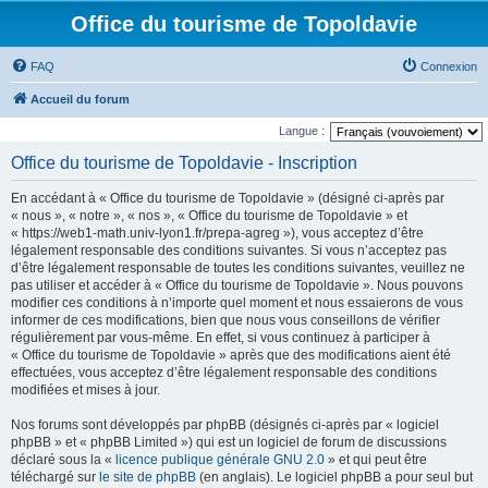
Office du tourisme de Topoldavie
FAQ
Connexion
Accueil du forum
Langue :
Office du tourisme de Topoldavie - Inscription
En accédant à « Office du tourisme de Topoldavie » (désigné ci-après par
« nous », « notre », « nos », « Office du tourisme de Topoldavie » et
« https://web1-math.univ-lyon1.fr/prepa-agreg »), vous acceptez d’être
légalement responsable des conditions suivantes. Si vous n’acceptez pas
d’être légalement responsable de toutes les conditions suivantes, veuillez ne
pas utiliser et accéder à « Office du tourisme de Topoldavie ». Nous pouvons
modifier ces conditions à n’importe quel moment et nous essaierons de vous
informer de ces modifications, bien que nous vous conseillons de vérifier
régulièrement par vous-même. En effet, si vous continuez à participer à
« Office du tourisme de Topoldavie » après que des modifications aient été
effectuées, vous acceptez d’être légalement responsable des conditions
modifiées et mises à jour.
Nos forums sont développés par phpBB (désignés ci-après par « logiciel
phpBB » et « phpBB Limited ») qui est un logiciel de forum de discussions
déclaré sous la «
licence publique générale GNU 2.0
» et qui peut être
téléchargé sur
le site de phpBB
(en anglais). Le logiciel phpBB a pour seul but