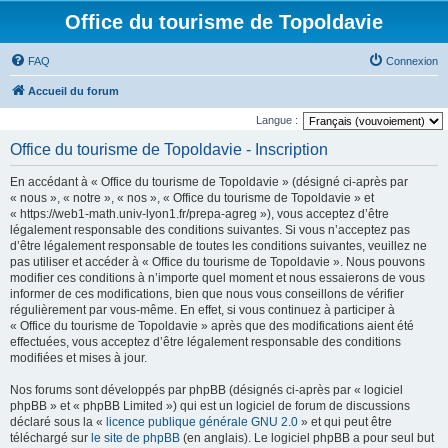
Office du tourisme de Topoldavie
FAQ
Connexion
Accueil du forum
Langue :
Office du tourisme de Topoldavie - Inscription
En accédant à « Office du tourisme de Topoldavie » (désigné ci-après par
« nous », « notre », « nos », « Office du tourisme de Topoldavie » et
« https://web1-math.univ-lyon1.fr/prepa-agreg »), vous acceptez d’être
légalement responsable des conditions suivantes. Si vous n’acceptez pas
d’être légalement responsable de toutes les conditions suivantes, veuillez ne
pas utiliser et accéder à « Office du tourisme de Topoldavie ». Nous pouvons
modifier ces conditions à n’importe quel moment et nous essaierons de vous
informer de ces modifications, bien que nous vous conseillons de vérifier
régulièrement par vous-même. En effet, si vous continuez à participer à
« Office du tourisme de Topoldavie » après que des modifications aient été
effectuées, vous acceptez d’être légalement responsable des conditions
modifiées et mises à jour.
Nos forums sont développés par phpBB (désignés ci-après par « logiciel
phpBB » et « phpBB Limited ») qui est un logiciel de forum de discussions
déclaré sous la «
licence publique générale GNU 2.0
» et qui peut être
téléchargé sur
le site de phpBB
(en anglais). Le logiciel phpBB a pour seul but