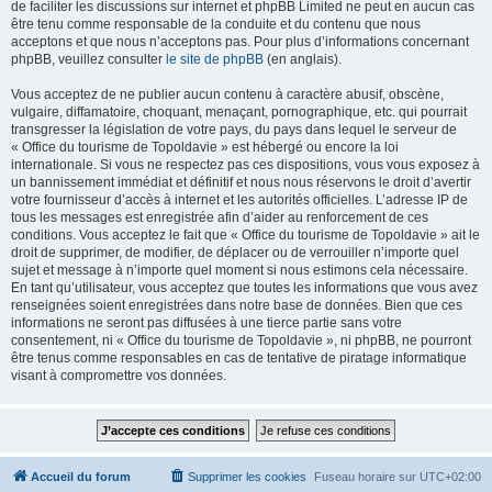
de faciliter les discussions sur internet et phpBB Limited ne peut en aucun cas
être tenu comme responsable de la conduite et du contenu que nous
acceptons et que nous n’acceptons pas. Pour plus d’informations concernant
phpBB, veuillez consulter
le site de phpBB
(en anglais).
Vous acceptez de ne publier aucun contenu à caractère abusif, obscène,
vulgaire, diffamatoire, choquant, menaçant, pornographique, etc. qui pourrait
transgresser la législation de votre pays, du pays dans lequel le serveur de
« Office du tourisme de Topoldavie » est hébergé ou encore la loi
internationale. Si vous ne respectez pas ces dispositions, vous vous exposez à
un bannissement immédiat et définitif et nous nous réservons le droit d’avertir
votre fournisseur d’accès à internet et les autorités officielles. L’adresse IP de
tous les messages est enregistrée afin d’aider au renforcement de ces
conditions. Vous acceptez le fait que « Office du tourisme de Topoldavie » ait le
droit de supprimer, de modifier, de déplacer ou de verrouiller n’importe quel
sujet et message à n’importe quel moment si nous estimons cela nécessaire.
En tant qu’utilisateur, vous acceptez que toutes les informations que vous avez
renseignées soient enregistrées dans notre base de données. Bien que ces
informations ne seront pas diffusées à une tierce partie sans votre
consentement, ni « Office du tourisme de Topoldavie », ni phpBB, ne pourront
être tenus comme responsables en cas de tentative de piratage informatique
visant à compromettre vos données.
Accueil du forum
Supprimer les cookies
Fuseau horaire sur
UTC+02:00