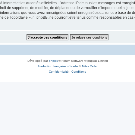
 à internet et les autorités officielles. L’adresse IP de tous les messages est enregi
e droit de supprimer, de modifier, de déplacer ou de verrouiller n’importe quel suje
es informations que vous avez renseignées soient enregistrées dans notre base de 
isme de Topoldavie », ni phpBB, ne pourront être tenus comme responsables en cas 
Développé par
phpBB
® Forum Software © phpBB Limited
Traduction française officielle
©
Miles Cellar
Confidentialité
|
Conditions