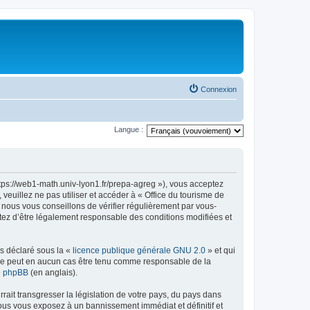
Connexion
Langue :
ttps://web1-math.univ-lyon1.fr/prepa-agreg »), vous acceptez
euillez ne pas utiliser et accéder à « Office du tourisme de
nous vous conseillons de vérifier régulièrement par vous-
ptez d’être légalement responsable des conditions modifiées et
ns déclaré sous la «
licence publique générale GNU 2.0
» et qui
ed ne peut en aucun cas être tenu comme responsable de la
de phpBB
(en anglais).
ait transgresser la législation de votre pays, du pays dans
vous vous exposez à un bannissement immédiat et définitif et