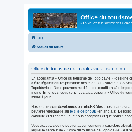
Office du tourism
« La vie, c'est la somme des éléments 
FAQ
Accueil du forum
Office du tourisme de Topoldavie - Inscription
En accédant à « Office du tourisme de Topoldavie » (désigné ci-
d’être légalement responsable des conditions suivantes. Si vous
Topoldavie ». Nous pouvons modifier ces conditions à n’import
même. En effet, si vous continuez à participer à « Office du t
mises à jour.
Nos forums sont développés par phpBB (désignés ci-après par «
peut être téléchargé sur
le site de phpBB
(en anglais). Le logic
conduite et du contenu que nous acceptons et que nous n’acce
Vous acceptez de ne publier aucun contenu à caractère abusif, 
lequel le serveur de « Office du tourisme de Topoldavie » est h