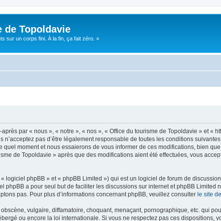
e de Topoldavie
sur un corps fini. À la fin, ça fait zéro. »
après par « nous », « notre », « nos », « Office du tourisme de Topoldavie » et « h
 n’acceptez pas d’être légalement responsable de toutes les conditions suivantes, v
e quel moment et nous essaierons de vous informer de ces modifications, bien que 
ourisme de Topoldavie » après que des modifications aient été effectuées, vous acce
 logiciel phpBB » et « phpBB Limited ») qui est un logiciel de forum de discussio
iel phpBB a pour seul but de faciliter les discussions sur internet et phpBB Limit
ptons pas. Pour plus d’informations concernant phpBB, veuillez consulter
le site 
obscène, vulgaire, diffamatoire, choquant, menaçant, pornographique, etc. qui pourr
ébergé ou encore la loi internationale. Si vous ne respectez pas ces dispositions, 